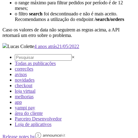
o range máximo para filtrar pedidos por período é de 12
meses;
o filtro
search
foi descontinuado e não é mais aceito.
Recomendamos a utilização do endpoint
/search/orders
Caso os valores de data não seguirem as regras acima, a API
retornará um erro sobre o problema.
Lucas Colette
4 anos atrás
21/05/2022
×
Todas as publicações
correções
avisos
novidades
checkout
loja virtual
melhorias
app
yampi pay
área do cliente
Parceiro Desenvolvedor
Loja de aplicativos
Release notes by