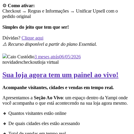
⚙️
Como ativar:
Checkout → Regras e Informações →
Unificar Upsell com o
pedido original
Simples do jeito que tem que ser!
Dúvidas?
Clique aqui
⚠️ Recurso disponível a partir do plano Essential.
Caio Custódio
3 meses atrás
06/05/2026
novidades
checkout
loja virtual
Sua loja agora tem um painel ao vivo!
Acompanhe visitantes, cidades e vendas em tempo real.
Apresentamos a
Seção Ao Vivo
: um espaço dentro da Yampi onde
você acompanha o que está acontecendo na sua loja agora mesmo.
🔸 Quantos visitantes estão online
🔸 De quais cidades eles estão acessando
🔸 Total de vendas em tempo real