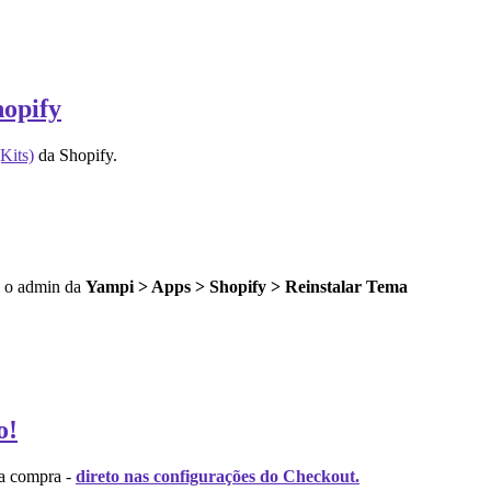
hopify
Kits)
da Shopify.
do o admin da
Yampi > Apps > Shopify > Reinstalar Tema
o!
da compra -
direto nas configurações do Checkout.