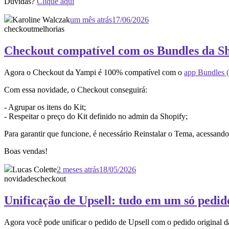
Dúvidas?
Clique aqui
Karoline Walczak
um mês atrás
17/06/2026
checkout
melhorias
Checkout compatível com os Bundles da S
Agora o Checkout da Yampi é 100% compatível com o
app Bundles (
Com essa novidade, o Checkout conseguirá:
- Agrupar os itens do Kit;
- Respeitar o preço do Kit definido no admin da Shopify;
Para garantir que funcione, é necessário Reinstalar o Tema, acessan
Boas vendas!
Lucas Colette
2 meses atrás
18/05/2026
novidades
checkout
Unificação de Upsell: tudo em um só pedid
Agora você pode unificar o pedido de Upsell com o pedido original 