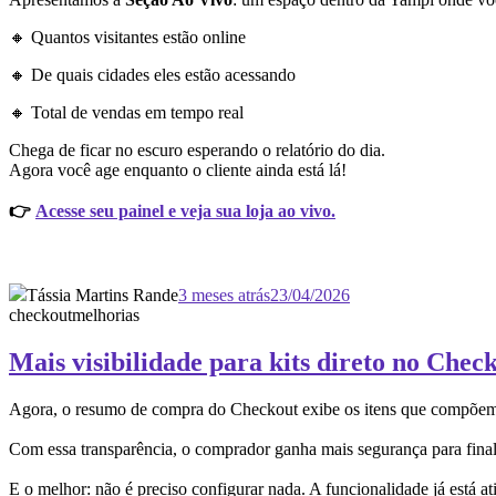
🔸 Quantos visitantes estão online
🔸 De quais cidades eles estão acessando
🔸 Total de vendas em tempo real
Chega de ficar no escuro esperando o relatório do dia.
Agora você age enquanto o cliente ainda está lá!
👉
Acesse seu painel e veja sua loja ao vivo.
Tássia Martins Rande
3 meses atrás
23/04/2026
checkout
melhorias
Mais visibilidade para kits direto no Chec
Agora, o resumo de compra do Checkout exibe os itens que compõem ca
Com essa transparência, o comprador ganha mais segurança para finali
E o melhor: não é preciso configurar nada. A funcionalidade já está a