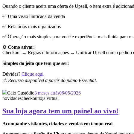
Quando o cliente aceita uma oferta de Upsell, o item extra é adiciona
✅ Uma visão unificada da venda
✅ Relatórios mais organizados
✅ Operação mais simples para você e experiência mais fluida para o s
⚙️
Como ativar:
Checkout → Regras e Informações →
Unificar Upsell com o pedido o
Simples do jeito que tem que ser!
Dúvidas?
Clique aqui
⚠️ Recurso disponível a partir do plano Essential.
Caio Custódio
3 meses atrás
06/05/2026
novidades
checkout
loja virtual
Sua loja agora tem um painel ao vivo!
Acompanhe visitantes, cidades e vendas em tempo real.
Apresentamos a
Seção Ao Vivo
: um espaço dentro da Yampi onde vo