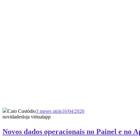
Caio Custódio
3 meses atrás
16/04/2026
novidades
loja virtual
app
Novos dados operacionais no Painel e no 