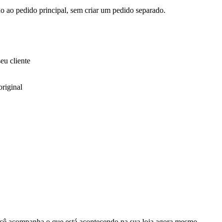
do ao pedido principal, sem criar um pedido separado.
eu cliente
riginal
cê acompanha o que está acontecendo na sua loja agora mesmo.