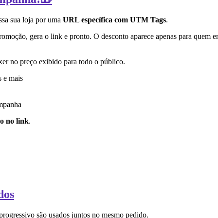
ssa sua loja por uma
URL específica com UTM Tags
.
omoção, gera o link e pronto. O desconto aparece apenas para quem en
xer no preço exibido para todo o público.
s e mais
ampanha
o no link
.
dos
om e um desconto progressivo são usados juntos n