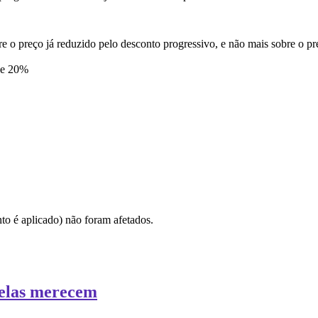
o preço já reduzido pelo desconto progressivo, e não mais sobre o pre
de 20%
0
,00
onto é aplicado) não foram afetados.
 elas merecem