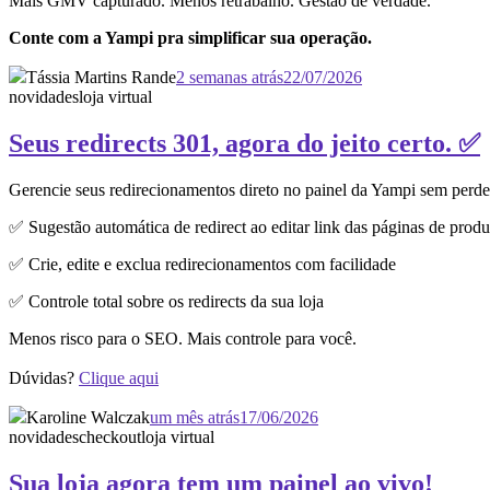
Mais GMV capturado. Menos retrabalho. Gestão de verdade.
Conte com a Yampi pra simplificar sua operação.
Tássia Martins Rande
2 semanas atrás
22/07/2026
novidades
loja virtual
Seus redirects 301, agora do jeito certo. ✅
Gerencie seus redirecionamentos direto no painel da Yampi sem perd
✅ Sugestão automática de redirect ao editar link das páginas de produ
✅ Crie, edite e exclua redirecionamentos com facilidade
✅ Controle total sobre os redirects da sua loja
Menos risco para o SEO. Mais controle para você.
Dúvidas?
Clique aqui
Karoline Walczak
um mês atrás
17/06/2026
novidades
checkout
loja virtual
Sua loja agora tem um painel ao vivo!