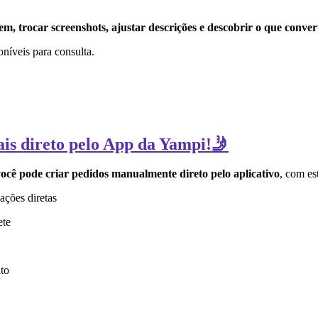
, trocar screenshots, ajustar descrições e descobrir o que conver
poníveis para consulta.
ais direto pelo App da Yampi!🤳
ocê pode criar pedidos manualmente direto pelo aplicativo
, com es
ações diretas
ete
to