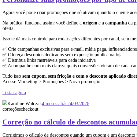
Agora você pode criar promoções que só ativam quando o cliente ace
Na prática, funciona assim: você define a
origem
e a
campanha
da pr
oferta.
Isso te dá mais controle para rodar ações diferentes por canal, sem me
✅ Crie campanhas exclusivas para e-mail, mídia paga, influenciadore
✅ Ofereça descontos dedicados sem exposição pública na loja
✅ Distribua links rastreáveis para cada iniciativa
✅ Acompanhe com mais clareza quais conversões vieram de cada c
Tudo isso
sem cupom, sem fricção e com o desconto aplicado diret
Acesse Marketing > Promoções > Nova promoção
Testar agora
Karoline Walczak
4 meses atrás
24/03/2026
correções
checkout
Correção no cálculo de descontos acumula
Corrigimos o cálculo de descontos quando um cup