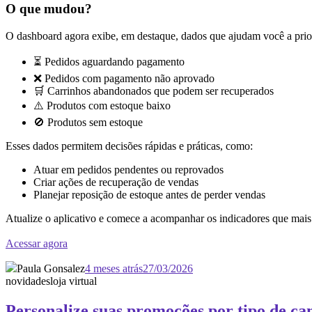
O que mudou?
O dashboard agora exibe, em destaque, dados que ajudam você a prior
⏳ Pedidos aguardando pagamento
❌ Pedidos com pagamento não aprovado
🛒 Carrinhos abandonados que podem ser recuperados
⚠️ Produtos com estoque baixo
🚫 Produtos sem estoque
Esses dados permitem decisões rápidas e práticas, como:
Atuar em pedidos pendentes ou reprovados
Criar ações de recuperação de vendas
Planejar reposição de estoque antes de perder vendas
Atualize o aplicativo e comece a acompanhar os indicadores que mais
Acessar agora
Paula Gonsalez
4 meses atrás
27/03/2026
novidades
loja virtual
Personalize suas promoções por tipo de c