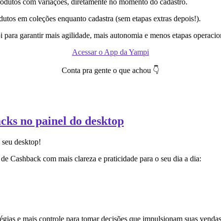
rodutos com variações, diretamente no momento do cadastro.
dutos em coleções enquanto cadastra (sem etapas extras depois!).
 para garantir mais agilidade, mais autonomia e menos etapas operacion
Acessar o App da Yampi
Conta pra gente o que achou 👇
ks no painel do desktop
 seu desktop!
 de Cashback com mais clareza e praticidade para o seu dia a dia:
atégias e mais controle para tomar decisões que impulsionam suas venda