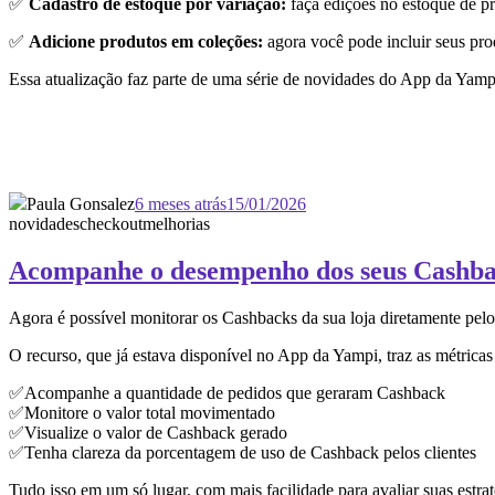
✅
Cadastro de estoque por variação:
faça edições no estoque de p
✅
Adicione produtos em coleções:
agora você pode incluir seus pro
Essa atualização faz parte de uma série de novidades do App da Yampi
Paula Gonsalez
6 meses atrás
15/01/2026
novidades
checkout
melhorias
Acompanhe o desempenho dos seus Cashbac
Agora é possível monitorar os Cashbacks da sua loja diretamente pelo
O recurso, que já estava disponível no App da Yampi, traz as métricas
✅Acompanhe a quantidade de pedidos que geraram Cashback
✅Monitore o valor total movimentado
✅Visualize o valor de Cashback gerado
✅Tenha clareza da porcentagem de uso de Cashback pelos clientes
Tudo isso em um só lugar, com mais facilidade para avaliar suas estr