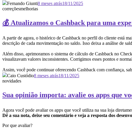
Fernando Giunti
8 meses atrás
18/11/2025
correções
melhorias
💰 Atualizamos o Cashback para uma expe
A partir de agora, o histórico de Cashback no perfil do cliente está
descrição de cada movimentação no saldo. Isso deixa a análise de sald
Além disso, aprimoramos o sistema de cálculo de Cashback no Checko
visualizavam valores inconsistentes. Corrigimos esses pontos e norma
Assim, você pode continuar oferecendo Cashback com confiança, sabe
Caio Custódio
8 meses atrás
18/11/2025
novidades
Sua opinião importa: avalie os apps que vo
Agora você pode avaliar os apps que você utiliza na sua loja diretam
Dê a sua nota, deixe seu comentário e veja a resposta dos desen
Por que avaliar?