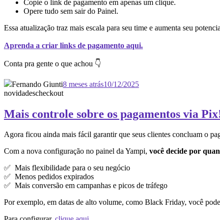
Copie o link de pagamento em apenas um clique.
Opere tudo sem sair do Painel.
Essa atualização traz mais escala para seu time e aumenta seu potenc
Aprenda a criar links de pagamento aqui.
Conta pra gente o que achou 👇
Fernando Giunti
8 meses atrás
10/12/2025
novidades
checkout
Mais controle sobre os pagamentos via Pix
Agora ficou ainda mais fácil garantir que seus clientes concluam o pa
Com a nova configuração no painel da Yampi,
você decide por quan
✅ Mais flexibilidade para o seu negócio
✅ Menos pedidos expirados
✅ Mais conversão em campanhas e picos de tráfego
Por exemplo, em datas de alto volume, como Black Friday, você pode 
Para configurar,
clique aqui
.