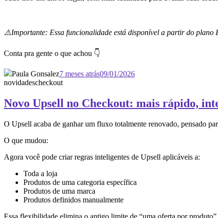
⚠️Importante: Essa funcionalidade está disponível a partir do plano 
Conta pra gente o que achou 👇
Paula Gonsalez
7 meses atrás
09/01/2026
novidades
checkout
Novo Upsell no Checkout: mais rápido, inte
O Upsell acaba de ganhar um fluxo totalmente renovado, pensado para
O que mudou:
Agora você pode criar regras inteligentes de Upsell aplicáveis a:
Toda a loja
Produtos de uma categoria específica
Produtos de uma marca
Produtos definidos manualmente
Essa flexibilidade elimina o antigo limite de “uma oferta por produto”