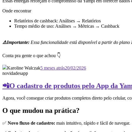
Essas entregas reforçam o compromisso da Yampi em oferecer dados cl
Onde encontrar
Relatórios de cashback: Análises → Relatórios
Tempo médio de uso: Análises → Métricas → Cashback
⚠️Importante:
Essa funcionalidade está disponível a partir do plano 
Conta pra gente o que achou 👇
Karoline Walczak
5 meses atrás
20/02/2026
novidades
app
📲O cadastro de produtos pelo App da Yam
Agora, você consegue criar produtos completos direto pelo celular, c
O que mudou na prática?
✅
Novo fluxo de cadastro:
mais intuitivo, rápido e fácil de navegar.