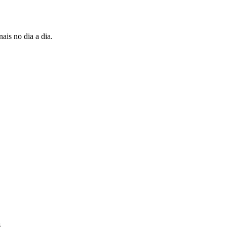
ais no dia a dia.
s