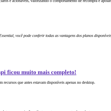
aros e acionáveis, valorizando o comportamento de recompra e apoiand
Essential, você pode conferir todas as vantagens dos planos disponívei
pi ficou muito mais completo!
om recursos que antes estavam disponíveis apenas no desktop.