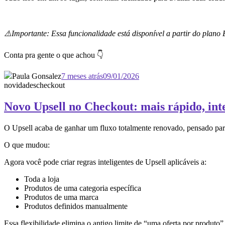
⚠️Importante: Essa funcionalidade está disponível a partir do plano 
Conta pra gente o que achou 👇
Paula Gonsalez
7 meses atrás
09/01/2026
novidades
checkout
Novo Upsell no Checkout: mais rápido, inte
O Upsell acaba de ganhar um fluxo totalmente renovado, pensado para
O que mudou:
Agora você pode criar regras inteligentes de Upsell aplicáveis a:
Toda a loja
Produtos de uma categoria específica
Produtos de uma marca
Produtos definidos manualmente
Essa flexibilidade elimina o antigo limite de “uma oferta por produto”