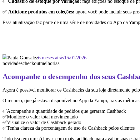
✅
Cadastro de estoque por variação:
faça edições no estoque de p
✅
Adicione produtos em coleções:
agora você pode incluir seus pro
Essa atualização faz parte de uma série de novidades do App da Yampi
Paula Gonsalez
6 meses atrás
15/01/2026
novidades
checkout
melhorias
Acompanhe o desempenho dos seus Cashbac
Agora é possível monitorar os Cashbacks da sua loja diretamente pelo
O recurso, que já estava disponível no App da Yampi, traz as métricas
✅Acompanhe a quantidade de pedidos que geraram Cashback
✅Monitore o valor total movimentado
✅Visualize o valor de Cashback gerado
✅Tenha clareza da porcentagem de uso de Cashback pelos clientes
Tudo isso em um só lugar, com mais facilidade para avaliar suas estr