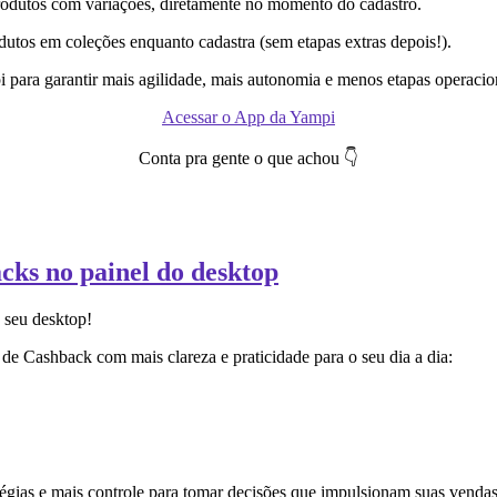
rodutos com variações, diretamente no momento do cadastro.
dutos em coleções enquanto cadastra (sem etapas extras depois!).
 para garantir mais agilidade, mais autonomia e menos etapas operacion
Acessar o App da Yampi
Conta pra gente o que achou 👇
ks no painel do desktop
 seu desktop!
 de Cashback com mais clareza e praticidade para o seu dia a dia:
atégias e mais controle para tomar decisões que impulsionam suas venda