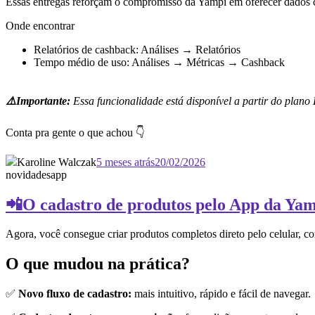
Essas entregas reforçam o compromisso da Yampi em oferecer dados cl
Onde encontrar
Relatórios de cashback: Análises → Relatórios
Tempo médio de uso: Análises → Métricas → Cashback
⚠️Importante:
Essa funcionalidade está disponível a partir do plano 
Conta pra gente o que achou 👇
Karoline Walczak
5 meses atrás
20/02/2026
novidades
app
📲O cadastro de produtos pelo App da Yam
Agora, você consegue criar produtos completos direto pelo celular, c
O que mudou na prática?
✅
Novo fluxo de cadastro:
mais intuitivo, rápido e fácil de navegar.