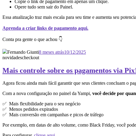
Copie o link de pagamento em apenas um clique.
Opere tudo sem sair do Painel.
Essa atualização traz mais escala para seu time e aumenta seu potenc
Aprenda a criar links de pagamento aqui.
Conta pra gente o que achou 👇
Fernando Giunti
8 meses atrás
10/12/2025
novidades
checkout
Mais controle sobre os pagamentos via Pix
Agora ficou ainda mais fácil garantir que seus clientes concluam o pa
Com a nova configuração no painel da Yampi,
você decide por quan
✅ Mais flexibilidade para o seu negócio
✅ Menos pedidos expirados
✅ Mais conversão em campanhas e picos de tráfego
Por exemplo, em datas de alto volume, como Black Friday, você pode 
Para configurar,
clique aqui
.