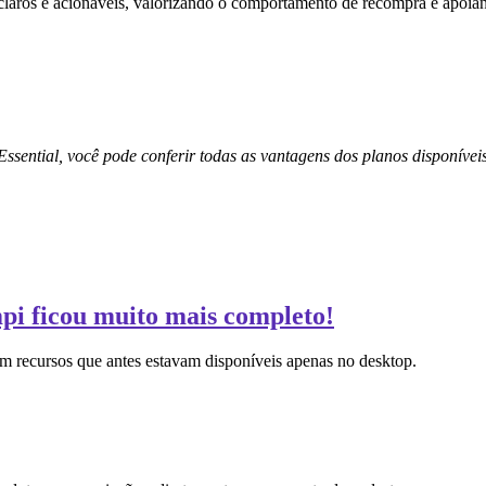
aros e acionáveis, valorizando o comportamento de recompra e apoiand
Essential, você pode conferir todas as vantagens dos planos disponívei
pi ficou muito mais completo!
om recursos que antes estavam disponíveis apenas no desktop.