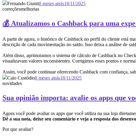
Fernando Giunti
8 meses atrás
18/11/2025
correções
melhorias
💰 Atualizamos o Cashback para uma expe
A partir de agora, o histórico de Cashback no perfil do cliente está
descrição de cada movimentação no saldo. Isso deixa a análise de sald
Além disso, aprimoramos o sistema de cálculo de Cashback no Checko
visualizavam valores inconsistentes. Corrigimos esses pontos e norma
Assim, você pode continuar oferecendo Cashback com confiança, sabe
Caio Custódio
8 meses atrás
18/11/2025
novidades
Sua opinião importa: avalie os apps que vo
Agora você pode avaliar os apps que você utiliza na sua loja diretam
Dê a sua nota, deixe seu comentário e veja a resposta dos desen
Por que avaliar?