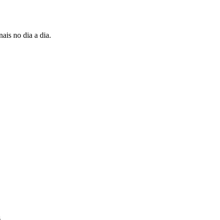
ais no dia a dia.
s