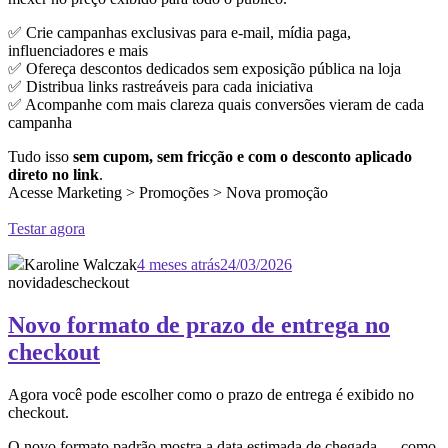
✅ Crie campanhas exclusivas para e-mail, mídia paga,
influenciadores e mais
✅ Ofereça descontos dedicados sem exposição pública na loja
✅ Distribua links rastreáveis para cada iniciativa
✅ Acompanhe com mais clareza quais conversões vieram de cada
campanha
Tudo isso
sem cupom, sem fricção e com o desconto aplicado
direto no link
.
Acesse Marketing > Promoções > Nova promoção
Testar agora
Karoline Walczak
4 meses atrás
24/03/2026
novidades
checkout
Novo formato de prazo de entrega no
checkout
Agora você pode escolher como o prazo de entrega é exibido no
checkout.
O novo formato padrão mostra a data estimada de chegada — como