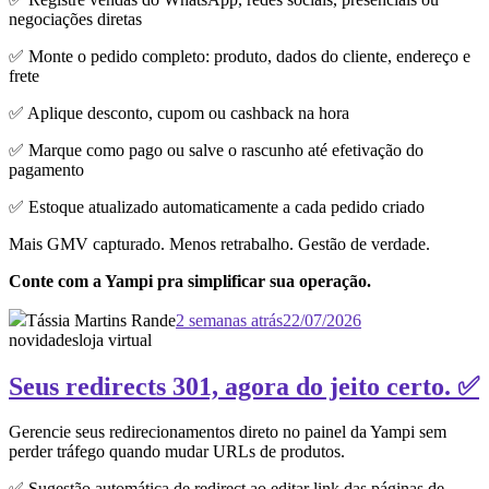
negociações diretas
✅ Monte o pedido completo: produto, dados do cliente, endereço e
frete
✅ Aplique desconto, cupom ou cashback na hora
✅ Marque como pago ou salve o rascunho até efetivação do
pagamento
✅ Estoque atualizado automaticamente a cada pedido criado
Mais GMV capturado. Menos retrabalho. Gestão de verdade.
Conte com a Yampi pra simplificar sua operação.
Tássia Martins Rande
2 semanas atrás
22/07/2026
novidades
loja virtual
Seus redirects 301, agora do jeito certo. ✅
Gerencie seus redirecionamentos direto no painel da Yampi sem
perder tráfego quando mudar URLs de produtos.
✅ Sugestão automática de redirect ao editar link das páginas de