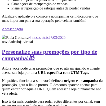
Criar ações de recuperação de vendas
Planejar reposição de estoque antes de perder vendas
Atualize o aplicativo e comece a acompanhar os indicadores que
mais importam para a sua operação pelo celular também!
Acessar agora
Paula Gonsalez
4 meses atrás
27/03/2026
novidades
loja virtual
Personalize suas promoções por tipo de
campanha!🎁
Agora você pode criar promoções que só ativam quando o cliente
acessa sua loja por uma
URL específica com UTM Tags
.
Na prática, funciona assim: você define a
origem
e a
campanha
da
promoção, gera o link e pronto. O desconto aparece apenas para
quem entrar por aquela URL. Quem acessar a loja diretamente não
vê a oferta.
Isso te dá mais controle para rodar ações diferentes por canal, sem
mexer no preço exibido para todo o público.