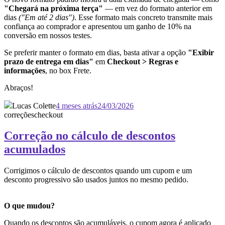
"Chegará na próxima terça"
— em vez do formato anterior em
dias
("Em até 2 dias")
. Esse formato mais concreto transmite mais
confiança ao comprador e apresentou um ganho de 10% na
conversão em nossos testes.
Se preferir manter o formato em dias, basta ativar a opção
"Exibir
prazo de entrega em dias"
em
Checkout > Regras e
informações
, no box Frete.
Abraços!
Lucas Colette
4 meses atrás
24/03/2026
correções
checkout
Correção no cálculo de descontos
acumulados
Corrigimos o cálculo de descontos quando um cupom e um
desconto progressivo são usados juntos no mesmo pedido.
O que mudou?
Quando os descontos são acumuláveis, o cupom agora é aplicado