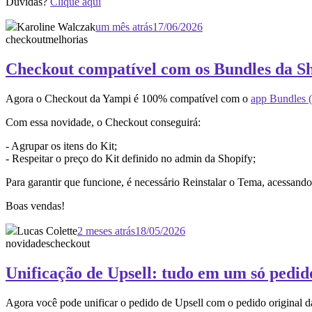
Dúvidas?
Clique aqui
Karoline Walczak
um mês atrás
17/06/2026
checkout
melhorias
Checkout compatível com os Bundles da S
Agora o Checkout da Yampi é 100% compatível com o
app Bundles (
Com essa novidade, o Checkout conseguirá:
- Agrupar os itens do Kit;
- Respeitar o preço do Kit definido no admin da Shopify;
Para garantir que funcione, é necessário Reinstalar o Tema, acessan
Boas vendas!
Lucas Colette
2 meses atrás
18/05/2026
novidades
checkout
Unificação de Upsell: tudo em um só pedid
Agora você pode unificar o pedido de Upsell com o pedido original 