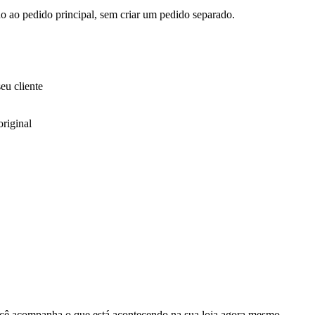
do ao pedido principal, sem criar um pedido separado.
eu cliente
riginal
cê acompanha o que está acontecendo na sua loja agora mesmo.