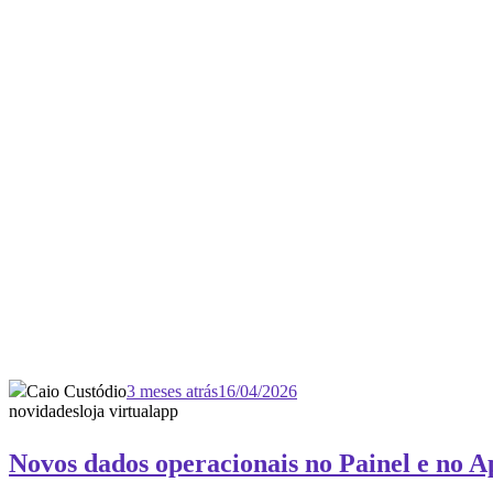
Caio Custódio
3 meses atrás
16/04/2026
novidades
loja virtual
app
Novos dados operacionais no Painel e no 