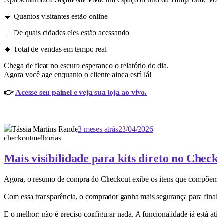
🔸 Quantos visitantes estão online
🔸 De quais cidades eles estão acessando
🔸 Total de vendas em tempo real
Chega de ficar no escuro esperando o relatório do dia.
Agora você age enquanto o cliente ainda está lá!
👉
Acesse seu painel e veja sua loja ao vivo.
Tássia Martins Rande
3 meses atrás
23/04/2026
checkout
melhorias
Mais visibilidade para kits direto no Chec
Agora, o resumo de compra do Checkout exibe os itens que compõem ca
Com essa transparência, o comprador ganha mais segurança para finali
E o melhor: não é preciso configurar nada. A funcionalidade já está a