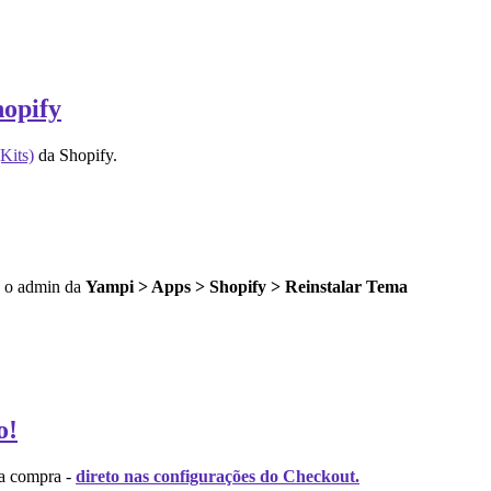
hopify
Kits)
da Shopify.
do o admin da
Yampi > Apps > Shopify > Reinstalar Tema
o!
da compra -
direto nas configurações do Checkout.