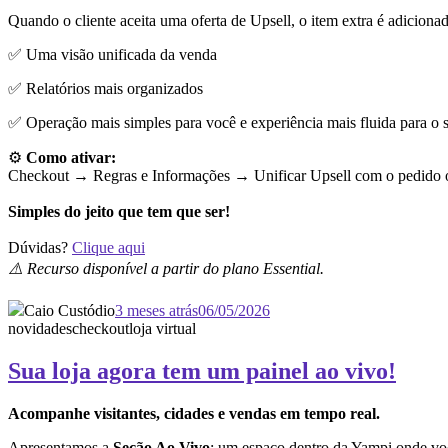
Quando o cliente aceita uma oferta de Upsell, o item extra é adiciona
✅ Uma visão unificada da venda
✅ Relatórios mais organizados
✅ Operação mais simples para você e experiência mais fluida para o s
⚙️
Como ativar:
Checkout → Regras e Informações →
Unificar Upsell com o pedido o
Simples do jeito que tem que ser!
Dúvidas?
Clique aqui
⚠️ Recurso disponível a partir do plano Essential.
Caio Custódio
3 meses atrás
06/05/2026
novidades
checkout
loja virtual
Sua loja agora tem um painel ao vivo!
Acompanhe visitantes, cidades e vendas em tempo real.
Apresentamos a
Seção Ao Vivo
: um espaço dentro da Yampi onde vo