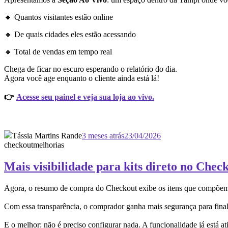
🔸 Quantos visitantes estão online
🔸 De quais cidades eles estão acessando
🔸 Total de vendas em tempo real
Chega de ficar no escuro esperando o relatório do dia.
Agora você age enquanto o cliente ainda está lá!
👉
Acesse seu painel e veja sua loja ao vivo.
Tássia Martins Rande
3 meses atrás
23/04/2026
checkout
melhorias
Mais visibilidade para kits direto no Chec
Agora, o resumo de compra do Checkout exibe os itens que compõem ca
Com essa transparência, o comprador ganha mais segurança para finali
E o melhor: não é preciso configurar nada. A funcionalidade já está a