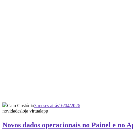
Caio Custódio
3 meses atrás
16/04/2026
novidades
loja virtual
app
Novos dados operacionais no Painel e no 