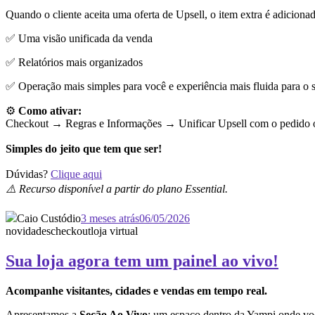
Quando o cliente aceita uma oferta de Upsell, o item extra é adiciona
✅ Uma visão unificada da venda
✅ Relatórios mais organizados
✅ Operação mais simples para você e experiência mais fluida para o s
⚙️
Como ativar:
Checkout → Regras e Informações →
Unificar Upsell com o pedido o
Simples do jeito que tem que ser!
Dúvidas?
Clique aqui
⚠️ Recurso disponível a partir do plano Essential.
Caio Custódio
3 meses atrás
06/05/2026
novidades
checkout
loja virtual
Sua loja agora tem um painel ao vivo!
Acompanhe visitantes, cidades e vendas em tempo real.
Apresentamos a
Seção Ao Vivo
: um espaço dentro da Yampi onde vo