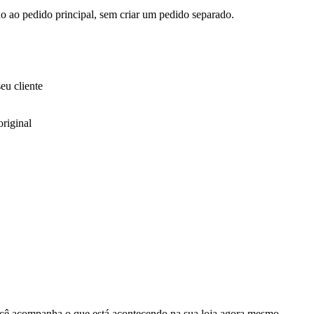
do ao pedido principal, sem criar um pedido separado.
eu cliente
riginal
cê acompanha o que está acontecendo na sua loja agora mesmo.