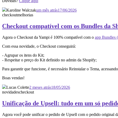
Dúvidas?
Clique aqui
Karoline Walczak
um mês atrás
17/06/2026
checkout
melhorias
Checkout compatível com os Bundles da S
Agora o Checkout da Yampi é 100% compatível com o
app Bundles (
Com essa novidade, o Checkout conseguirá:
- Agrupar os itens do Kit;
- Respeitar o preço do Kit definido no admin da Shopify;
Para garantir que funcione, é necessário Reinstalar o Tema, acessan
Boas vendas!
Lucas Colette
2 meses atrás
18/05/2026
novidades
checkout
Unificação de Upsell: tudo em um só pedid
Agora você pode unificar o pedido de Upsell com o pedido original 