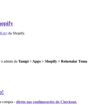
hopify
Kits)
da Shopify.
do o admin da
Yampi > Apps > Shopify > Reinstalar Tema
o!
da compra -
direto nas configurações do Checkout.