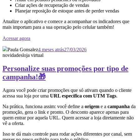
Criar ações de recuperação de vendas
Planejar reposição de estoque antes de perder vendas
Atualize o aplicativo e comece a acompanhar os indicadores que
mais importam para a sua operação pelo celular também!
Acessar agora
Paula Gonsalez
4 meses atrás
27/03/2026
novidades
loja virtual
Personalize suas promoções por tipo de
campanha!🎁
Agora você pode criar promoções que só ativam quando o cliente
acessa sua loja por uma
URL específica com UTM Tags
.
Na prática, funciona assim: você define a
origem
e a
campanha
da
promoção, gera o link e pronto. O desconto aparece apenas para
quem entrar por aquela URL. Quem acessar a loja diretamente não
vê a oferta.
Isso te dá mais controle para rodar ações diferentes por canal, sem
mexer no preço exibido para todo o público.