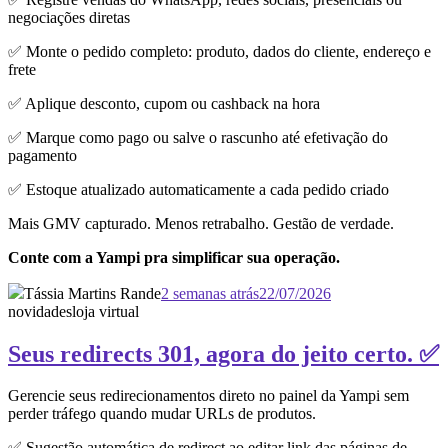
negociações diretas
✅ Monte o pedido completo: produto, dados do cliente, endereço e
frete
✅ Aplique desconto, cupom ou cashback na hora
✅ Marque como pago ou salve o rascunho até efetivação do
pagamento
✅ Estoque atualizado automaticamente a cada pedido criado
Mais GMV capturado. Menos retrabalho. Gestão de verdade.
Conte com a Yampi pra simplificar sua operação.
Tássia Martins Rande
2 semanas atrás
22/07/2026
novidades
loja virtual
Seus redirects 301, agora do jeito certo. ✅
Gerencie seus redirecionamentos direto no painel da Yampi sem
perder tráfego quando mudar URLs de produtos.
✅ Sugestão automática de redirect ao editar link das páginas de