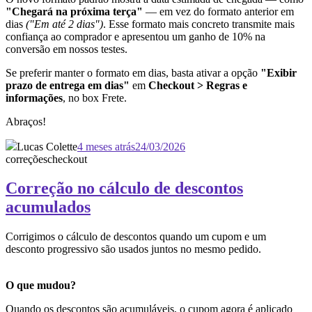
"Chegará na próxima terça"
— em vez do formato anterior em
dias
("Em até 2 dias")
. Esse formato mais concreto transmite mais
confiança ao comprador e apresentou um ganho de 10% na
conversão em nossos testes.
Se preferir manter o formato em dias, basta ativar a opção
"Exibir
prazo de entrega em dias"
em
Checkout > Regras e
informações
, no box Frete.
Abraços!
Lucas Colette
4 meses atrás
24/03/2026
correções
checkout
Correção no cálculo de descontos
acumulados
Corrigimos o cálculo de descontos quando um cupom e um
desconto progressivo são usados juntos no mesmo pedido.
O que mudou?
Quando os descontos são acumuláveis, o cupom agora é aplicado