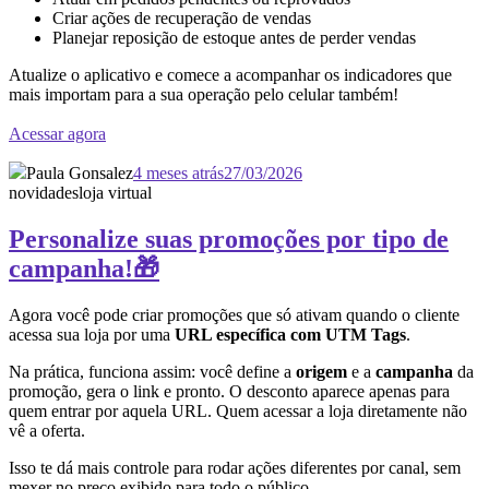
Criar ações de recuperação de vendas
Planejar reposição de estoque antes de perder vendas
Atualize o aplicativo e comece a acompanhar os indicadores que
mais importam para a sua operação pelo celular também!
Acessar agora
Paula Gonsalez
4 meses atrás
27/03/2026
novidades
loja virtual
Personalize suas promoções por tipo de
campanha!🎁
Agora você pode criar promoções que só ativam quando o cliente
acessa sua loja por uma
URL específica com UTM Tags
.
Na prática, funciona assim: você define a
origem
e a
campanha
da
promoção, gera o link e pronto. O desconto aparece apenas para
quem entrar por aquela URL. Quem acessar a loja diretamente não
vê a oferta.
Isso te dá mais controle para rodar ações diferentes por canal, sem
mexer no preço exibido para todo o público.