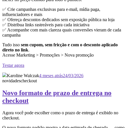
✅ Crie campanhas exclusivas para e-mail, mídia paga,
influenciadores e mais
✅ Ofereça descontos dedicados sem exposição pública na loja
✅ Distribua links rastreáveis para cada iniciativa
✅ Acompanhe com mais clareza quais conversões vieram de cada
campanha
Tudo isso
sem cupom, sem fricção e com o desconto aplicado
direto no link
.
Acesse Marketing > Promoções > Nova promoção
Testar agora
Karoline Walczak
4 meses atrás
24/03/2026
novidades
checkout
Novo formato de prazo de entrega no
checkout
Agora você pode escolher como o prazo de entrega é exibido no
checkout.
O novo formato padrão mostra a data estimada de chegada — como