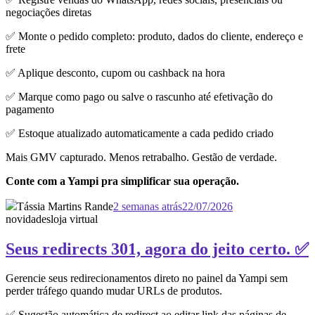
negociações diretas
✅ Monte o pedido completo: produto, dados do cliente, endereço e
frete
✅ Aplique desconto, cupom ou cashback na hora
✅ Marque como pago ou salve o rascunho até efetivação do
pagamento
✅ Estoque atualizado automaticamente a cada pedido criado
Mais GMV capturado. Menos retrabalho. Gestão de verdade.
Conte com a Yampi pra simplificar sua operação.
Tássia Martins Rande
2 semanas atrás
22/07/2026
novidades
loja virtual
Seus redirects 301, agora do jeito certo. ✅
Gerencie seus redirecionamentos direto no painel da Yampi sem
perder tráfego quando mudar URLs de produtos.
✅ Sugestão automática de redirect ao editar link das páginas de