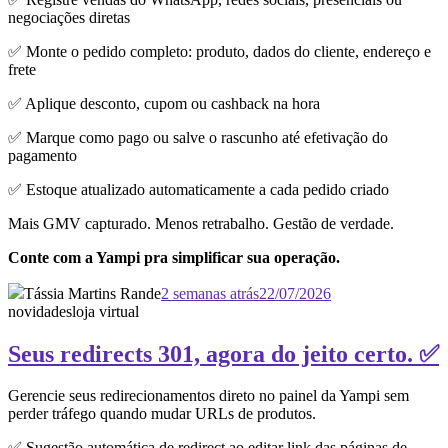
negociações diretas
✅ Monte o pedido completo: produto, dados do cliente, endereço e
frete
✅ Aplique desconto, cupom ou cashback na hora
✅ Marque como pago ou salve o rascunho até efetivação do
pagamento
✅ Estoque atualizado automaticamente a cada pedido criado
Mais GMV capturado. Menos retrabalho. Gestão de verdade.
Conte com a Yampi pra simplificar sua operação.
Tássia Martins Rande
2 semanas atrás
22/07/2026
novidades
loja virtual
Seus redirects 301, agora do jeito certo. ✅
Gerencie seus redirecionamentos direto no painel da Yampi sem
perder tráfego quando mudar URLs de produtos.
✅ Sugestão automática de redirect ao editar link das páginas de