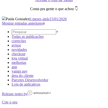
Conta pra gente o que achou 👇
Paula Gonsalez
6 meses atrás
15/01/2026
Mostrar entradas anteriores
×
Todas as publicações
correções
avisos
novidades
checkout
loja virtual
melhorias
app
yampi pay
área do cliente
Parceiro Desenvolvedor
Loja de aplicativos
Release notes by
Crie o seu