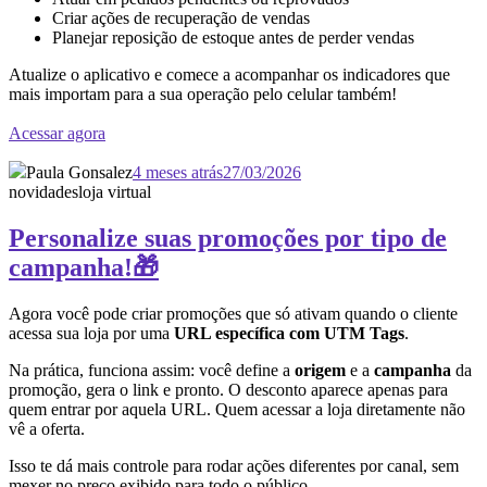
Criar ações de recuperação de vendas
Planejar reposição de estoque antes de perder vendas
Atualize o aplicativo e comece a acompanhar os indicadores que
mais importam para a sua operação pelo celular também!
Acessar agora
Paula Gonsalez
4 meses atrás
27/03/2026
novidades
loja virtual
Personalize suas promoções por tipo de
campanha!🎁
Agora você pode criar promoções que só ativam quando o cliente
acessa sua loja por uma
URL específica com UTM Tags
.
Na prática, funciona assim: você define a
origem
e a
campanha
da
promoção, gera o link e pronto. O desconto aparece apenas para
quem entrar por aquela URL. Quem acessar a loja diretamente não
vê a oferta.
Isso te dá mais controle para rodar ações diferentes por canal, sem
mexer no preço exibido para todo o público.