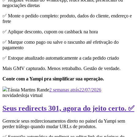
negociações diretas
✅ Monte o pedido completo: produto, dados do cliente, endereço e
frete
✅ Aplique desconto, cupom ou cashback na hora
✅ Marque como pago ou salve o rascunho até efetivação do
pagamento
✅ Estoque atualizado automaticamente a cada pedido criado
Mais GMV capturado. Menos retrabalho. Gestão de verdade.
Conte com a Yampi pra simplificar sua operação.
Tássia Martins Rande
2 semanas atrás
22/07/2026
novidades
loja virtual
Seus redirects 301, agora do jeito certo. ✅
Gerencie seus redirecionamentos direto no painel da Yampi sem
perder tráfego quando mudar URLs de produtos.
✅ Sugestão automática de redirect ao editar link das páginas de