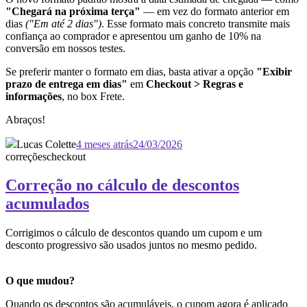
"Chegará na próxima terça"
— em vez do formato anterior em
dias
("Em até 2 dias")
. Esse formato mais concreto transmite mais
confiança ao comprador e apresentou um ganho de 10% na
conversão em nossos testes.
Se preferir manter o formato em dias, basta ativar a opção
"Exibir
prazo de entrega em dias"
em
Checkout > Regras e
informações
, no box Frete.
Abraços!
Lucas Colette
4 meses atrás
24/03/2026
correções
checkout
Correção no cálculo de descontos
acumulados
Corrigimos o cálculo de descontos quando um cupom e um
desconto progressivo são usados juntos no mesmo pedido.
O que mudou?
Quando os descontos são acumuláveis, o cupom agora é aplicado