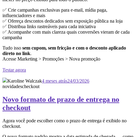
✅ Crie campanhas exclusivas para e-mail, mídia paga,
influenciadores e mais
✅ Ofereça descontos dedicados sem exposição pública na loja
✅ Distribua links rastreáveis para cada iniciativa
✅ Acompanhe com mais clareza quais conversões vieram de cada
campanha
Tudo isso
sem cupom, sem fricção e com o desconto aplicado
direto no link
.
Acesse Marketing > Promoções > Nova promoção
Testar agora
Karoline Walczak
4 meses atrás
24/03/2026
novidades
checkout
Novo formato de prazo de entrega no
checkout
Agora você pode escolher como o prazo de entrega é exibido no
checkout.
O novo formato padrão mostra a data estimada de chegada — como