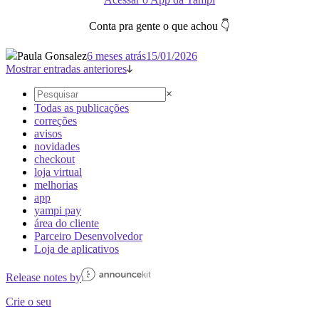
Conta pra gente o que achou 👇
Paula Gonsalez
6 meses atrás
15/01/2026
Mostrar entradas anteriores
×
Todas as publicações
correções
avisos
novidades
checkout
loja virtual
melhorias
app
yampi pay
área do cliente
Parceiro Desenvolvedor
Loja de aplicativos
Release notes by
Crie o seu