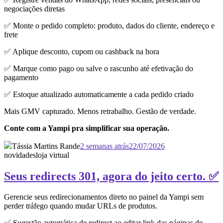
negociações diretas
✅ Monte o pedido completo: produto, dados do cliente, endereço e
frete
✅ Aplique desconto, cupom ou cashback na hora
✅ Marque como pago ou salve o rascunho até efetivação do
pagamento
✅ Estoque atualizado automaticamente a cada pedido criado
Mais GMV capturado. Menos retrabalho. Gestão de verdade.
Conte com a Yampi pra simplificar sua operação.
Tássia Martins Rande
2 semanas atrás
22/07/2026
novidades
loja virtual
Seus redirects 301, agora do jeito certo. ✅
Gerencie seus redirecionamentos direto no painel da Yampi sem
perder tráfego quando mudar URLs de produtos.
✅ Sugestão automática de redirect ao editar link das páginas de