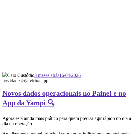
Caio Custódio
3 meses atrás
16/04/2026
novidades
loja virtual
app
Novos dados operacionais no Painel e no
App da Yampi 🔍
Agora está ainda mais prático para quem precisa agir rápido no dia a
dia da operação.
Atualizamos o painel principal com novos indicadores operacionais,