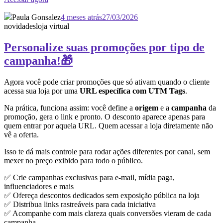
Paula Gonsalez
4 meses atrás
27/03/2026
novidades
loja virtual
Personalize suas promoções por tipo de
campanha!🎁
Agora você pode criar promoções que só ativam quando o cliente
acessa sua loja por uma
URL específica com UTM Tags
.
Na prática, funciona assim: você define a
origem
e a
campanha
da
promoção, gera o link e pronto. O desconto aparece apenas para
quem entrar por aquela URL. Quem acessar a loja diretamente não
vê a oferta.
Isso te dá mais controle para rodar ações diferentes por canal, sem
mexer no preço exibido para todo o público.
✅ Crie campanhas exclusivas para e-mail, mídia paga,
influenciadores e mais
✅ Ofereça descontos dedicados sem exposição pública na loja
✅ Distribua links rastreáveis para cada iniciativa
✅ Acompanhe com mais clareza quais conversões vieram de cada
campanha