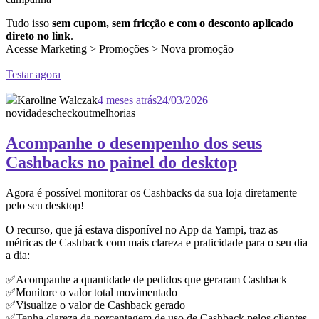
Tudo isso
sem cupom, sem fricção e com o desconto aplicado
direto no link
.
Acesse Marketing > Promoções > Nova promoção
Testar agora
Karoline Walczak
4 meses atrás
24/03/2026
novidades
checkout
melhorias
Acompanhe o desempenho dos seus
Cashbacks no painel do desktop
Agora é possível monitorar os Cashbacks da sua loja diretamente
pelo seu desktop!
O recurso, que já estava disponível no App da Yampi, traz as
métricas de Cashback com mais clareza e praticidade para o seu dia
a dia:
✅Acompanhe a quantidade de pedidos que geraram Cashback
✅Monitore o valor total movimentado
✅Visualize o valor de Cashback gerado
✅Tenha clareza da porcentagem de uso de Cashback pelos clientes