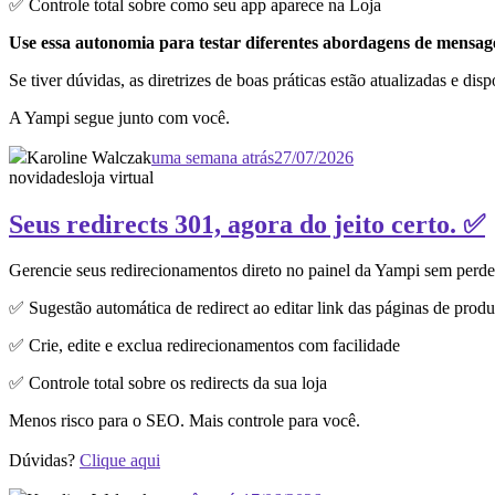
✅ Controle total sobre como seu app aparece na Loja
Use essa autonomia para testar diferentes abordagens de mensagem
Se tiver dúvidas, as diretrizes de boas práticas estão atualizadas e dis
A Yampi segue junto com você.
Karoline Walczak
uma semana atrás
27/07/2026
novidades
loja virtual
Seus redirects 301, agora do jeito certo. ✅
Gerencie seus redirecionamentos direto no painel da Yampi sem perd
✅ Sugestão automática de redirect ao editar link das páginas de produ
✅ Crie, edite e exclua redirecionamentos com facilidade
✅ Controle total sobre os redirects da sua loja
Menos risco para o SEO. Mais controle para você.
Dúvidas?
Clique aqui