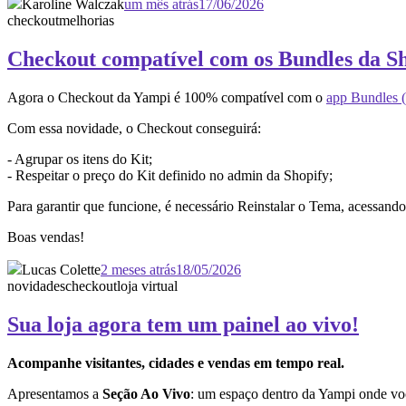
Karoline Walczak
um mês atrás
17/06/2026
checkout
melhorias
Checkout compatível com os Bundles da S
Agora o Checkout da Yampi é 100% compatível com o
app Bundles (
Com essa novidade, o Checkout conseguirá:
- Agrupar os itens do Kit;
- Respeitar o preço do Kit definido no admin da Shopify;
Para garantir que funcione, é necessário Reinstalar o Tema, acessan
Boas vendas!
Lucas Colette
2 meses atrás
18/05/2026
novidades
checkout
loja virtual
Sua loja agora tem um painel ao vivo!
Acompanhe visitantes, cidades e vendas em tempo real.
Apresentamos a
Seção Ao Vivo
: um espaço dentro da Yampi onde vo