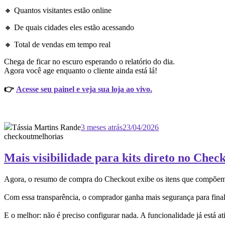
🔸 Quantos visitantes estão online
🔸 De quais cidades eles estão acessando
🔸 Total de vendas em tempo real
Chega de ficar no escuro esperando o relatório do dia.
Agora você age enquanto o cliente ainda está lá!
👉
Acesse seu painel e veja sua loja ao vivo.
Tássia Martins Rande
3 meses atrás
23/04/2026
checkout
melhorias
Mais visibilidade para kits direto no Chec
Agora, o resumo de compra do Checkout exibe os itens que compõem ca
Com essa transparência, o comprador ganha mais segurança para finali
E o melhor: não é preciso configurar nada. A funcionalidade já está a