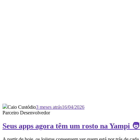
Caio Custódio
3 meses atrás
16/04/2026
Parceiro Desenvolvedor
Seus apps agora têm um rosto na Yampi 🧑
A partir de hoje, os lojistas conseguem ver quem está por trás de cada