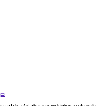
‍💻
 app na Loja de Aplicativos, e isso muda tudo na hora da decisão.