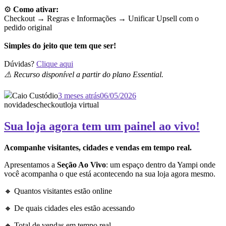
⚙️
Como ativar:
Checkout → Regras e Informações →
Unificar Upsell com o
pedido original
Simples do jeito que tem que ser!
Dúvidas?
Clique aqui
⚠️ Recurso disponível a partir do plano Essential.
Caio Custódio
3 meses atrás
06/05/2026
novidades
checkout
loja virtual
Sua loja agora tem um painel ao vivo!
Acompanhe visitantes, cidades e vendas em tempo real.
Apresentamos a
Seção Ao Vivo
: um espaço dentro da Yampi onde
você acompanha o que está acontecendo na sua loja agora mesmo.
🔸 Quantos visitantes estão online
🔸 De quais cidades eles estão acessando
🔸 Total de vendas em tempo real