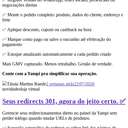
negociações diretas
✅ Monte o pedido completo: produto, dados do cliente, endereço e
frete
✅ Aplique desconto, cupom ou cashback na hora
✅ Marque como pago ou salve o rascunho até efetivação do
pagamento
✅ Estoque atualizado automaticamente a cada pedido criado
Mais GMV capturado. Menos retrabalho. Gestão de verdade.
Conte com a Yampi pra simplificar sua operação.
Tássia Martins Rande
2 semanas atrás
22/07/2026
novidades
loja virtual
Seus redirects 301, agora do jeito certo. ✅
Gerencie seus redirecionamentos direto no painel da Yampi sem
perder tráfego quando mudar URLs de produtos.
✅ Sugestão automática de redirect ao editar link das páginas de