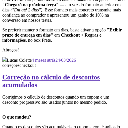
"Chegará na próxima terça"
— em vez do formato anterior em
dias
("Em até 2 dias")
. Esse formato mais concreto transmite mais
confiança ao comprador e apresentou um ganho de 10% na
conversão em nossos testes.
Se preferir manter o formato em dias, basta ativar a opção
"Exibir
prazo de entrega em dias"
em
Checkout > Regras e
informações
, no box Frete.
Abraços!
Lucas Colette
4 meses atrás
24/03/2026
correções
checkout
Correção no cálculo de descontos
acumulados
Corrigimos o cálculo de descontos quando um cupom e um
desconto progressivo são usados juntos no mesmo pedido.
O que mudou?
Quando os descontos são acumuláveis, o cupom agora é aplicado