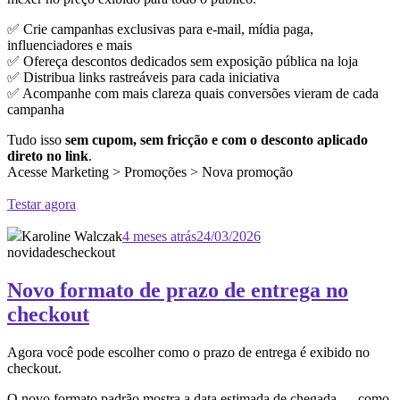
✅ Crie campanhas exclusivas para e-mail, mídia paga,
influenciadores e mais
✅ Ofereça descontos dedicados sem exposição pública na loja
✅ Distribua links rastreáveis para cada iniciativa
✅ Acompanhe com mais clareza quais conversões vieram de cada
campanha
Tudo isso
sem cupom, sem fricção e com o desconto aplicado
direto no link
.
Acesse Marketing > Promoções > Nova promoção
Testar agora
Karoline Walczak
4 meses atrás
24/03/2026
novidades
checkout
Novo formato de prazo de entrega no
checkout
Agora você pode escolher como o prazo de entrega é exibido no
checkout.
O novo formato padrão mostra a data estimada de chegada — como