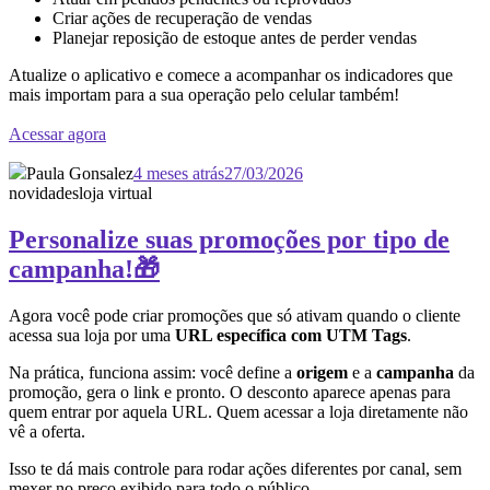
Criar ações de recuperação de vendas
Planejar reposição de estoque antes de perder vendas
Atualize o aplicativo e comece a acompanhar os indicadores que
mais importam para a sua operação pelo celular também!
Acessar agora
Paula Gonsalez
4 meses atrás
27/03/2026
novidades
loja virtual
Personalize suas promoções por tipo de
campanha!🎁
Agora você pode criar promoções que só ativam quando o cliente
acessa sua loja por uma
URL específica com UTM Tags
.
Na prática, funciona assim: você define a
origem
e a
campanha
da
promoção, gera o link e pronto. O desconto aparece apenas para
quem entrar por aquela URL. Quem acessar a loja diretamente não
vê a oferta.
Isso te dá mais controle para rodar ações diferentes por canal, sem
mexer no preço exibido para todo o público.