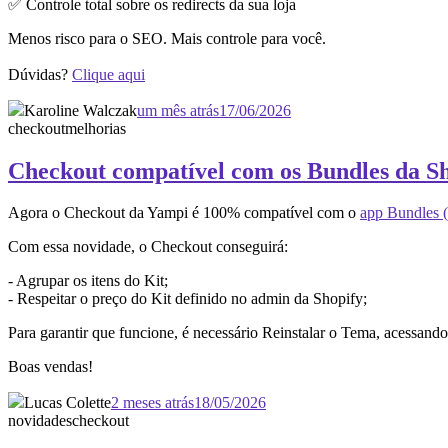
✅ Controle total sobre os redirects da sua loja
Menos risco para o SEO. Mais controle para você.
Dúvidas?
Clique aqui
Karoline Walczak
um mês atrás
17/06/2026
checkout
melhorias
Checkout compatível com os Bundles da S
Agora o Checkout da Yampi é 100% compatível com o
app Bundles (
Com essa novidade, o Checkout conseguirá:
- Agrupar os itens do Kit;
- Respeitar o preço do Kit definido no admin da Shopify;
Para garantir que funcione, é necessário Reinstalar o Tema, acessan
Boas vendas!
Lucas Colette
2 meses atrás
18/05/2026
novidades
checkout