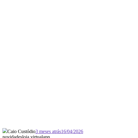
Caio Custódio
3 meses atrás
16/04/2026
novidades
loja virtual
app