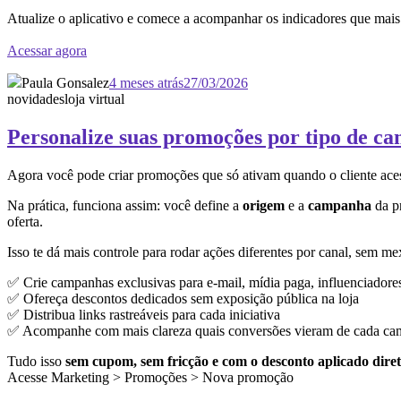
Atualize o aplicativo e comece a acompanhar os indicadores que mais
Acessar agora
Paula Gonsalez
4 meses atrás
27/03/2026
novidades
loja virtual
Personalize suas promoções por tipo de c
Agora você pode criar promoções que só ativam quando o cliente ace
Na prática, funciona assim: você define a
origem
e a
campanha
da pr
oferta.
Isso te dá mais controle para rodar ações diferentes por canal, sem me
✅ Crie campanhas exclusivas para e-mail, mídia paga, influenciadore
✅ Ofereça descontos dedicados sem exposição pública na loja
✅ Distribua links rastreáveis para cada iniciativa
✅ Acompanhe com mais clareza quais conversões vieram de cada c
Tudo isso
sem cupom, sem fricção e com o desconto aplicado diret
Acesse Marketing > Promoções > Nova promoção