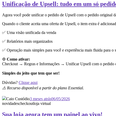
Unificação de Upsell: tudo em um só pedid
Agora você pode unificar o pedido de Upsell com o pedido original 
Quando o cliente aceita uma oferta de Upsell, o item extra é adiciona
✅ Uma visão unificada da venda
✅ Relatórios mais organizados
✅ Operação mais simples para você e experiência mais fluida para o s
⚙️
Como ativar:
Checkout → Regras e Informações →
Unificar Upsell com o pedido o
Simples do jeito que tem que ser!
Dúvidas?
Clique aqui
⚠️ Recurso disponível a partir do plano Essential.
Caio Custódio
3 meses atrás
06/05/2026
novidades
checkout
loja virtual
Sua loja agora tem um painel ao vivo!