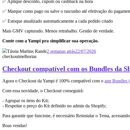
✅ Aplique desconto, cupom ou cashback na hora
✅ Marque como pago ou salve o rascunho até efetivação do pagamen
✅ Estoque atualizado automaticamente a cada pedido criado
Mais GMV capturado. Menos retrabalho. Gestão de verdade.
Conte com a Yampi pra simplificar sua operação.
Tássia Martins Rande
2 semanas atrás
22/07/2026
checkout
melhorias
Checkout compatível com os Bundles da S
Agora o Checkout da Yampi é 100% compatível com o
app Bundles (
Com essa novidade, o Checkout conseguirá:
- Agrupar os itens do Kit;
- Respeitar o preço do Kit definido no admin da Shopify;
Para garantir que funcione, é necessário Reinstalar o Tema, acessan
Boas vendas!