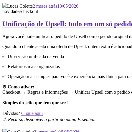
Lucas Colette
2 meses atrás
18/05/2026
novidades
checkout
Unificação de Upsell: tudo em um só pedid
Agora você pode unificar o pedido de Upsell com o pedido original 
Quando o cliente aceita uma oferta de Upsell, o item extra é adiciona
✅ Uma visão unificada da venda
✅ Relatórios mais organizados
✅ Operação mais simples para você e experiência mais fluida para o s
⚙️
Como ativar:
Checkout → Regras e Informações →
Unificar Upsell com o pedido o
Simples do jeito que tem que ser!
Dúvidas?
Clique aqui
⚠️ Recurso disponível a partir do plano Essential.
Caio Custódio
3 meses atrás
06/05/2026