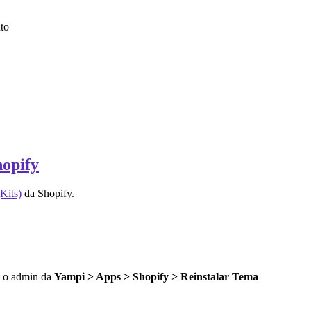
to
hopify
Kits)
da Shopify.
do o admin da
Yampi > Apps > Shopify > Reinstalar Tema