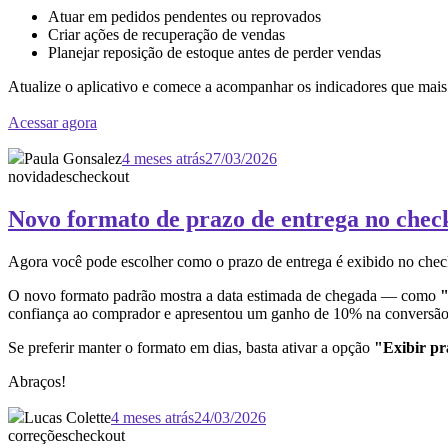
Atuar em pedidos pendentes ou reprovados
Criar ações de recuperação de vendas
Planejar reposição de estoque antes de perder vendas
Atualize o aplicativo e comece a acompanhar os indicadores que mais
Acessar agora
Paula Gonsalez
4 meses atrás
27/03/2026
novidades
checkout
Novo formato de prazo de entrega no chec
Agora você pode escolher como o prazo de entrega é exibido no chec
O novo formato padrão mostra a data estimada de chegada — como
"
confiança ao comprador e apresentou um ganho de 10% na conversão 
Se preferir manter o formato em dias, basta ativar a opção
"Exibir pr
Abraços!
Lucas Colette
4 meses atrás
24/03/2026
correções
checkout