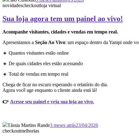
novidades
checkout
loja virtual
Sua loja agora tem um painel ao vivo!
Acompanhe visitantes, cidades e vendas em tempo real.
Apresentamos a
Seção Ao Vivo
: um espaço dentro da Yampi onde vo
🔸 Quantos visitantes estão online
🔸 De quais cidades eles estão acessando
🔸 Total de vendas em tempo real
Chega de ficar no escuro esperando o relatório do dia.
Agora você age enquanto o cliente ainda está lá!
👉
Acesse seu painel e veja sua loja ao vivo.
Tássia Martins Rande
3 meses atrás
23/04/2026
checkout
melhorias