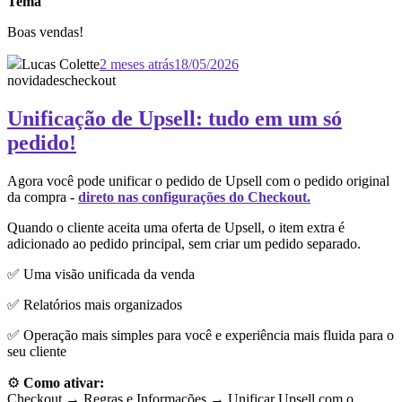
Tema
Boas vendas!
Lucas Colette
2 meses atrás
18/05/2026
novidades
checkout
Unificação de Upsell: tudo em um só
pedido!
Agora você pode unificar o pedido de Upsell com o pedido original
da compra -
direto nas configurações do Checkout.
Quando o cliente aceita uma oferta de Upsell, o item extra é
adicionado ao pedido principal, sem criar um pedido separado.
✅ Uma visão unificada da venda
✅ Relatórios mais organizados
✅ Operação mais simples para você e experiência mais fluida para o
seu cliente
⚙️
Como ativar:
Checkout → Regras e Informações →
Unificar Upsell com o