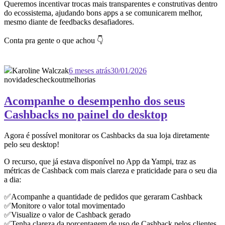
Queremos incentivar trocas mais transparentes e construtivas dentro
do ecossistema, ajudando bons apps a se comunicarem melhor,
mesmo diante de feedbacks desafiadores.
Conta pra gente o que achou 👇
Karoline Walczak
6 meses atrás
30/01/2026
novidades
checkout
melhorias
Acompanhe o desempenho dos seus
Cashbacks no painel do desktop
Agora é possível monitorar os Cashbacks da sua loja diretamente
pelo seu desktop!
O recurso, que já estava disponível no App da Yampi, traz as
métricas de Cashback com mais clareza e praticidade para o seu dia
a dia:
✅Acompanhe a quantidade de pedidos que geraram Cashback
✅Monitore o valor total movimentado
✅Visualize o valor de Cashback gerado
✅Tenha clareza da porcentagem de uso de Cashback pelos clientes