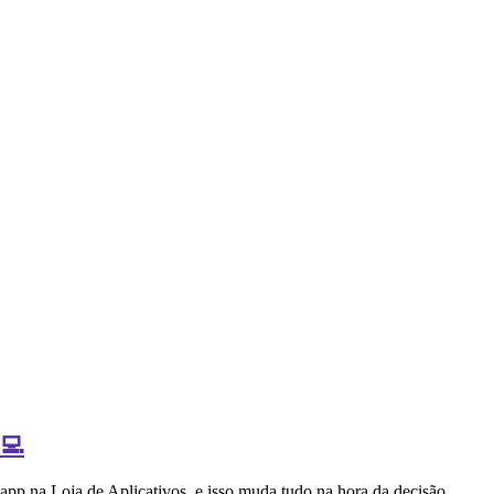
‍💻
 app na Loja de Aplicativos, e isso muda tudo na hora da decisão.