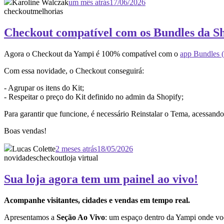
Karoline Walczak
um mês atrás
17/06/2026
checkout
melhorias
Checkout compatível com os Bundles da S
Agora o Checkout da Yampi é 100% compatível com o
app Bundles (
Com essa novidade, o Checkout conseguirá:
- Agrupar os itens do Kit;
- Respeitar o preço do Kit definido no admin da Shopify;
Para garantir que funcione, é necessário Reinstalar o Tema, acessan
Boas vendas!
Lucas Colette
2 meses atrás
18/05/2026
novidades
checkout
loja virtual
Sua loja agora tem um painel ao vivo!
Acompanhe visitantes, cidades e vendas em tempo real.
Apresentamos a
Seção Ao Vivo
: um espaço dentro da Yampi onde vo