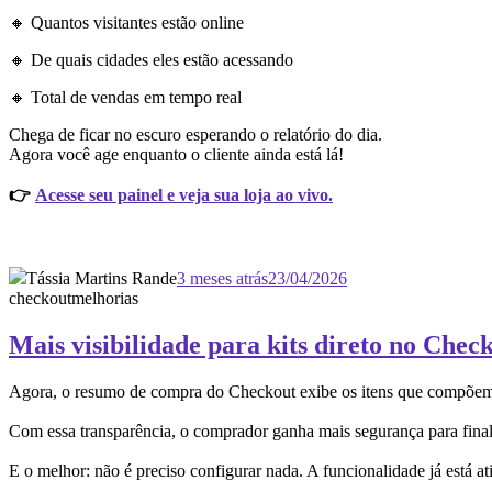
🔸 Quantos visitantes estão online
🔸 De quais cidades eles estão acessando
🔸 Total de vendas em tempo real
Chega de ficar no escuro esperando o relatório do dia.
Agora você age enquanto o cliente ainda está lá!
👉
Acesse seu painel e veja sua loja ao vivo.
Tássia Martins Rande
3 meses atrás
23/04/2026
checkout
melhorias
Mais visibilidade para kits direto no Chec
Agora, o resumo de compra do Checkout exibe os itens que compõem ca
Com essa transparência, o comprador ganha mais segurança para finali
E o melhor: não é preciso configurar nada. A funcionalidade já está a