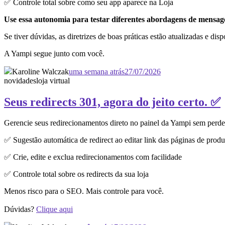
✅ Controle total sobre como seu app aparece na Loja
Use essa autonomia para testar diferentes abordagens de mensagem
Se tiver dúvidas, as diretrizes de boas práticas estão atualizadas e dis
A Yampi segue junto com você.
Karoline Walczak
uma semana atrás
27/07/2026
novidades
loja virtual
Seus redirects 301, agora do jeito certo. ✅
Gerencie seus redirecionamentos direto no painel da Yampi sem perd
✅ Sugestão automática de redirect ao editar link das páginas de produ
✅ Crie, edite e exclua redirecionamentos com facilidade
✅ Controle total sobre os redirects da sua loja
Menos risco para o SEO. Mais controle para você.
Dúvidas?
Clique aqui