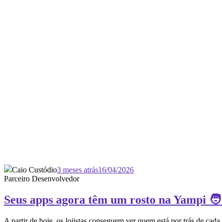
Caio Custódio
3 meses atrás
16/04/2026
Parceiro Desenvolvedor
Seus apps agora têm um rosto na Yampi 🧑
A partir de hoje, os lojistas conseguem ver quem está por trás de cada