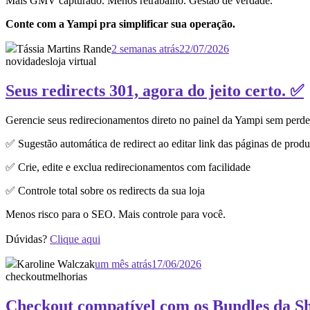
Mais GMV capturado. Menos retrabalho. Gestão de verdade.
Conte com a Yampi pra simplificar sua operação.
Tássia Martins Rande
2 semanas atrás
22/07/2026
novidades
loja virtual
Seus redirects 301, agora do jeito certo. ✅
Gerencie seus redirecionamentos direto no painel da Yampi sem perd
✅ Sugestão automática de redirect ao editar link das páginas de produ
✅ Crie, edite e exclua redirecionamentos com facilidade
✅ Controle total sobre os redirects da sua loja
Menos risco para o SEO. Mais controle para você.
Dúvidas?
Clique aqui
Karoline Walczak
um mês atrás
17/06/2026
checkout
melhorias
Checkout compatível com os Bundles da S