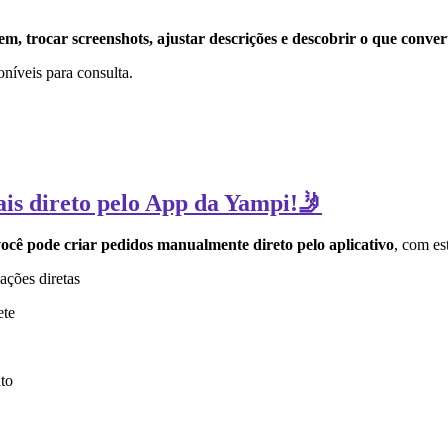
, trocar screenshots, ajustar descrições e descobrir o que conver
poníveis para consulta.
ais direto pelo App da Yampi!🤳
ocê pode criar pedidos manualmente direto pelo aplicativo
, com es
ações diretas
ete
to