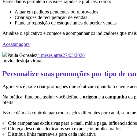
Esses dados permitem decisões rápidas e práticas, como:
Atuar em pedidos pendentes ou reprovados
Criar ações de recuperação de vendas
Planejar reposição de estoque antes de perder vendas
Atualize o aplicativo e comece a acompanhar os indicadores que mais
Acessar agora
Paula Gonsalez
4 meses atrás
27/03/2026
novidades
loja virtual
Personalize suas promoções por tipo de c
Agora você pode criar promoções que só ativam quando o cliente ace
Na prática, funciona assim: você define a
origem
e a
campanha
da pr
oferta.
Isso te dá mais controle para rodar ações diferentes por canal, sem me
✅ Crie campanhas exclusivas para e-mail, mídia paga, influenciadore
✅ Ofereça descontos dedicados sem exposição pública na loja
✅ Distribua links rastreáveis para cada iniciativa