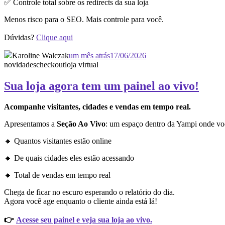
✅ Controle total sobre os redirects da sua loja
Menos risco para o SEO. Mais controle para você.
Dúvidas?
Clique aqui
Karoline Walczak
um mês atrás
17/06/2026
novidades
checkout
loja virtual
Sua loja agora tem um painel ao vivo!
Acompanhe visitantes, cidades e vendas em tempo real.
Apresentamos a
Seção Ao Vivo
: um espaço dentro da Yampi onde vo
🔸 Quantos visitantes estão online
🔸 De quais cidades eles estão acessando
🔸 Total de vendas em tempo real
Chega de ficar no escuro esperando o relatório do dia.
Agora você age enquanto o cliente ainda está lá!
👉
Acesse seu painel e veja sua loja ao vivo.