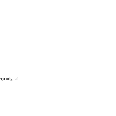
o mesmo pedido.
ço original.