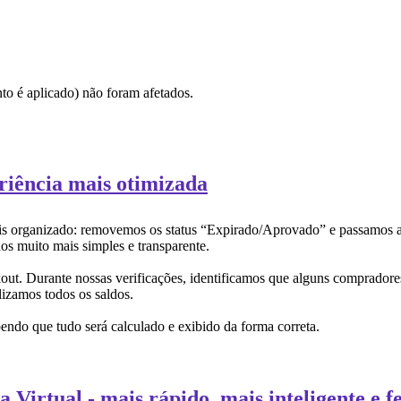
0
,00
onto é aplicado) não foram afetados.
riência mais otimizada
 mais organizado: removemos os status “Expirado/Aprovado” e passamos 
os muito mais simples e transparente.
ut. Durante nossas verificações, identificamos que alguns compradore
lizamos todos os saldos.
ndo que tudo será calculado e exibido da forma correta.
Virtual - mais rápido, mais inteligente e fe