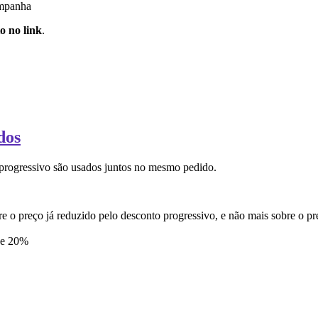
ampanha
o no link
.
dos
om e um desconto progressivo são usados juntos n
o preço já reduzido pelo desconto progressivo, e não mais sobre o pre
de 20%