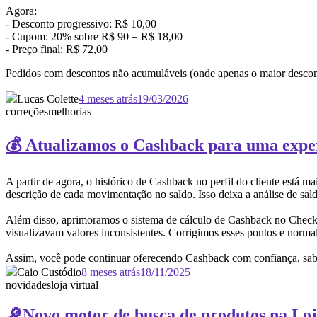
Agora:
- Desconto progressivo: R$ 10,0
- Cupom: 20% sobre R$ 90 = R$ 18
- Preço final: R$ 72,00
Pedidos com descontos não acumuláveis (onde apenas o maior desc
Lucas Colette
4 meses atrás
19/03/2026
correções
melhorias
💰 Atualizamos o Cashback para uma expe
A partir de agora, o histórico de Cashback no perfil do cliente está
descrição de cada movimentação no saldo. Isso deixa a análise de sald
Além disso, aprimoramos o sistema de cálculo de Cashback no Checko
visualizavam valores inconsistentes. Corrigimos esses pontos e norma
Assim, você pode continuar oferecendo Cashback com confiança, sabe
Caio Custódio
8 meses atrás
18/11/2025
novidades
loja virtual
🔎Novo motor de busca de produtos na Loja 