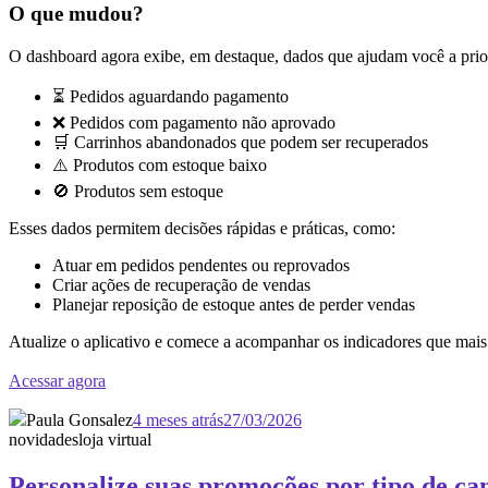
O que mudou?
O dashboard agora exibe, em destaque, dados que ajudam você a prior
⏳ Pedidos aguardando pagamento
❌ Pedidos com pagamento não aprovado
🛒 Carrinhos abandonados que podem ser recuperados
⚠️ Produtos com estoque baixo
🚫 Produtos sem estoque
Esses dados permitem decisões rápidas e práticas, como:
Atuar em pedidos pendentes ou reprovados
Criar ações de recuperação de vendas
Planejar reposição de estoque antes de perder vendas
Atualize o aplicativo e comece a acompanhar os indicadores que mais
Acessar agora
Paula Gonsalez
4 meses atrás
27/03/2026
novidades
loja virtual
Personalize suas promoções por tipo de c