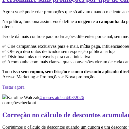
Agora você pode criar promoções que só ativam quando o cliente ace
Na prática, funciona assim: você define a
origem
e a
campanha
da pr
oferta.
Isso te dá mais controle para rodar ações diferentes por canal, sem me
✅ Crie campanhas exclusivas para e-mail, mídia paga, influenciadore
✅ Ofereça descontos dedicados sem exposição pública na loja
✅ Distribua links rastreáveis para cada iniciativa
✅ Acompanhe com mais clareza quais conversões vieram de cada c
Tudo isso
sem cupom, sem fricção e com o desconto aplicado diret
Acesse Marketing > Promoções > Nova promoção
Testar agora
Karoline Walczak
4 meses atrás
24/03/2026
correções
checkout
Correção no cálculo de descontos acumula
Corrigimos o cálculo de descontos quando um cup