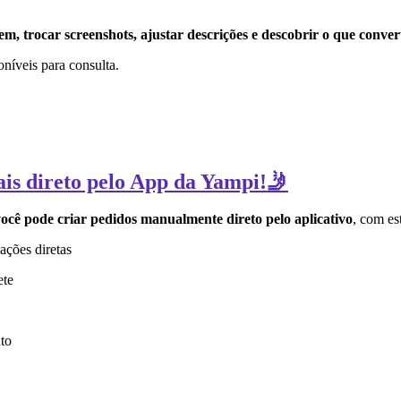
, trocar screenshots, ajustar descrições e descobrir o que conver
poníveis para consulta.
ais direto pelo App da Yampi!🤳
ocê pode criar pedidos manualmente direto pelo aplicativo
, com es
ações diretas
ete
to