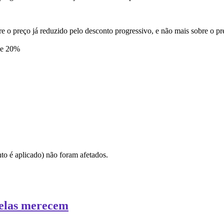
o preço já reduzido pelo desconto progressivo, e não mais sobre o pre
de 20%
0
,00
onto é aplicado) não foram afetados.
 elas merecem