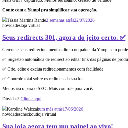
Mais GMV capturado. Menos retrabalho. Gestão de verdade.
Conte com a Yampi pra simplificar sua operação.
Tássia Martins Rande
2 semanas atrás
22/07/2026
novidades
loja virtual
Seus redirects 301, agora do jeito certo. ✅
Gerencie seus redirecionamentos direto no painel da Yampi sem perd
✅ Sugestão automática de redirect ao editar link das páginas de produ
✅ Crie, edite e exclua redirecionamentos com facilidade
✅ Controle total sobre os redirects da sua loja
Menos risco para o SEO. Mais controle para você.
Dúvidas?
Clique aqui
Karoline Walczak
um mês atrás
17/06/2026
novidades
checkout
loja virtual
Sua loja agora tem um painel ao vivo!