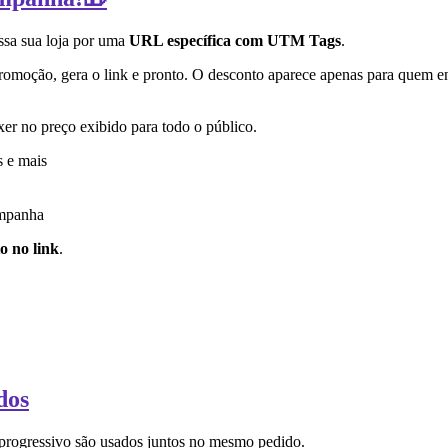
ssa sua loja por uma
URL específica com UTM Tags
.
omoção, gera o link e pronto. O desconto aparece apenas para quem en
xer no preço exibido para todo o público.
s e mais
ampanha
o no link
.
dos
om e um desconto progressivo são usados juntos n