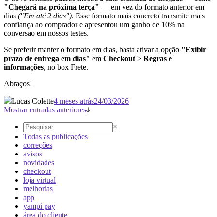
"Chegará na próxima terça"
— em vez do formato anterior em
dias
("Em até 2 dias")
. Esse formato mais concreto transmite mais
confiança ao comprador e apresentou um ganho de 10% na
conversão em nossos testes.
Se preferir manter o formato em dias, basta ativar a opção
"Exibir
prazo de entrega em dias"
em
Checkout > Regras e
informações
, no box Frete.
Abraços!
Lucas Colette
4 meses atrás
24/03/2026
Mostrar entradas anteriores
×
Todas as publicações
correções
avisos
novidades
checkout
loja virtual
melhorias
app
yampi pay
área do cliente