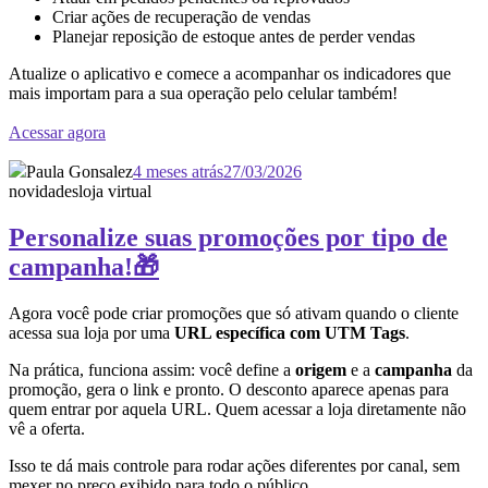
Criar ações de recuperação de vendas
Planejar reposição de estoque antes de perder vendas
Atualize o aplicativo e comece a acompanhar os indicadores que
mais importam para a sua operação pelo celular também!
Acessar agora
Paula Gonsalez
4 meses atrás
27/03/2026
novidades
loja virtual
Personalize suas promoções por tipo de
campanha!🎁
Agora você pode criar promoções que só ativam quando o cliente
acessa sua loja por uma
URL específica com UTM Tags
.
Na prática, funciona assim: você define a
origem
e a
campanha
da
promoção, gera o link e pronto. O desconto aparece apenas para
quem entrar por aquela URL. Quem acessar a loja diretamente não
vê a oferta.
Isso te dá mais controle para rodar ações diferentes por canal, sem
mexer no preço exibido para todo o público.