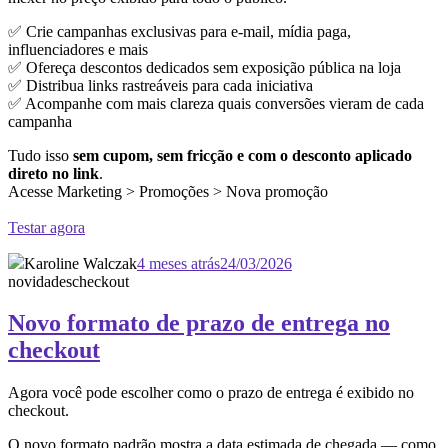
✅ Crie campanhas exclusivas para e-mail, mídia paga,
influenciadores e mais
✅ Ofereça descontos dedicados sem exposição pública na loja
✅ Distribua links rastreáveis para cada iniciativa
✅ Acompanhe com mais clareza quais conversões vieram de cada
campanha
Tudo isso
sem cupom, sem fricção e com o desconto aplicado
direto no link
.
Acesse Marketing > Promoções > Nova promoção
Testar agora
Karoline Walczak
4 meses atrás
24/03/2026
novidades
checkout
Novo formato de prazo de entrega no
checkout
Agora você pode escolher como o prazo de entrega é exibido no
checkout.
O novo formato padrão mostra a data estimada de chegada — como