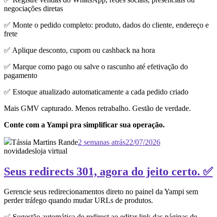
negociações diretas
✅ Monte o pedido completo: produto, dados do cliente, endereço e
frete
✅ Aplique desconto, cupom ou cashback na hora
✅ Marque como pago ou salve o rascunho até efetivação do
pagamento
✅ Estoque atualizado automaticamente a cada pedido criado
Mais GMV capturado. Menos retrabalho. Gestão de verdade.
Conte com a Yampi pra simplificar sua operação.
Tássia Martins Rande
2 semanas atrás
22/07/2026
novidades
loja virtual
Seus redirects 301, agora do jeito certo. ✅
Gerencie seus redirecionamentos direto no painel da Yampi sem
perder tráfego quando mudar URLs de produtos.
✅ Sugestão automática de redirect ao editar link das páginas de