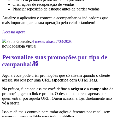
Criar ações de recuperação de vendas
Planejar reposição de estoque antes de perder vendas
Atualize o aplicativo e comece a acompanhar os indicadores que
mais importam para a sua operação pelo celular também!
Acessar agora
Paula Gonsalez
4 meses atrás
27/03/2026
novidades
loja virtual
Personalize suas promoções por tipo de
campanha!🎁
Agora você pode criar promoções que só ativam quando o cliente
acessa sua loja por uma
URL específica com UTM Tags
.
Na prática, funciona assim: você define a
origem
e a
campanha
da
promoção, gera o link e pronto. O desconto aparece apenas para
quem entrar por aquela URL. Quem acessar a loja diretamente não
vê a oferta.
Isso te dá mais controle para rodar ações diferentes por canal, sem
mexer no preço exibido para todo o público.