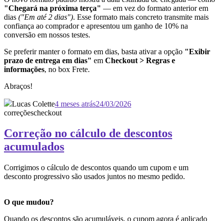
"Chegará na próxima terça"
— em vez do formato anterior em
dias
("Em até 2 dias")
. Esse formato mais concreto transmite mais
confiança ao comprador e apresentou um ganho de 10% na
conversão em nossos testes.
Se preferir manter o formato em dias, basta ativar a opção
"Exibir
prazo de entrega em dias"
em
Checkout > Regras e
informações
, no box Frete.
Abraços!
Lucas Colette
4 meses atrás
24/03/2026
correções
checkout
Correção no cálculo de descontos
acumulados
Corrigimos o cálculo de descontos quando um cupom e um
desconto progressivo são usados juntos no mesmo pedido.
O que mudou?
Quando os descontos são acumuláveis, o cupom agora é aplicado