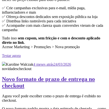
✅ Crie campanhas exclusivas para e-mail, mídia paga,
influenciadores e mais
✅ Ofereça descontos dedicados sem exposição pública na loja
✅ Distribua links rastreáveis para cada iniciativa
✅ Acompanhe com mais clareza quais conversões vieram de cada
campanha
Tudo isso
sem cupom, sem fricção e com o desconto aplicado
direto no link
.
Acesse Marketing > Promoções > Nova promoção
Testar agora
Karoline Walczak
4 meses atrás
24/03/2026
novidades
checkout
Novo formato de prazo de entrega no
checkout
Agora você pode escolher como o prazo de entrega é exibido no
checkout.
O novo formato padrão mostra a data estimada de chegada — como