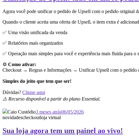
Agora você pode unificar o pedido de Upsell com o pedido original 
Quando o cliente aceita uma oferta de Upsell, o item extra é adiciona
✅ Uma visão unificada da venda
✅ Relatórios mais organizados
✅ Operação mais simples para você e experiência mais fluida para o s
⚙️
Como ativar:
Checkout → Regras e Informações →
Unificar Upsell com o pedido o
Simples do jeito que tem que ser!
Dúvidas?
Clique aqui
⚠️ Recurso disponível a partir do plano Essential.
Caio Custódio
3 meses atrás
06/05/2026
novidades
checkout
loja virtual
Sua loja agora tem um painel ao vivo!