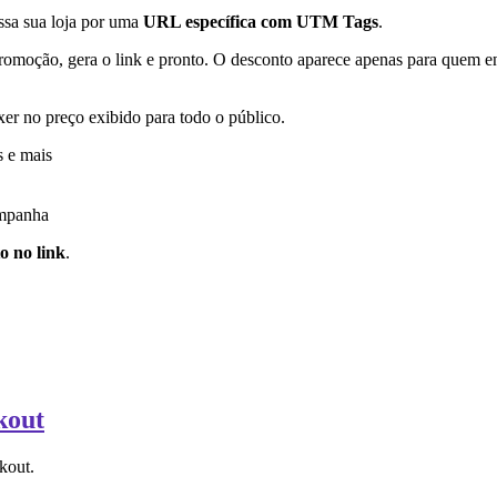
ssa sua loja por uma
URL específica com UTM Tags
.
omoção, gera o link e pronto. O desconto aparece apenas para quem en
xer no preço exibido para todo o público.
s e mais
ampanha
o no link
.
kout
kout.