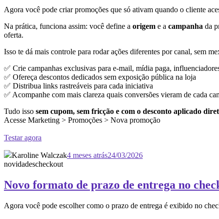
Agora você pode criar promoções que só ativam quando o cliente ace
Na prática, funciona assim: você define a
origem
e a
campanha
da pr
oferta.
Isso te dá mais controle para rodar ações diferentes por canal, sem me
✅ Crie campanhas exclusivas para e-mail, mídia paga, influenciadore
✅ Ofereça descontos dedicados sem exposição pública na loja
✅ Distribua links rastreáveis para cada iniciativa
✅ Acompanhe com mais clareza quais conversões vieram de cada c
Tudo isso
sem cupom, sem fricção e com o desconto aplicado diret
Acesse Marketing > Promoções > Nova promoção
Testar agora
Karoline Walczak
4 meses atrás
24/03/2026
novidades
checkout
Novo formato de prazo de entrega no chec
Agora você pode escolher como o prazo de entrega é exibido no chec