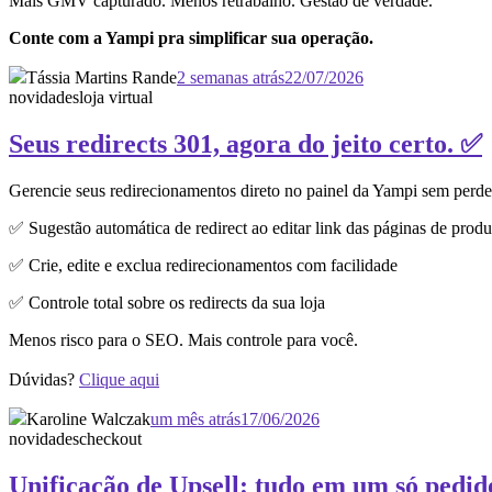
Mais GMV capturado. Menos retrabalho. Gestão de verdade.
Conte com a Yampi pra simplificar sua operação.
Tássia Martins Rande
2 semanas atrás
22/07/2026
novidades
loja virtual
Seus redirects 301, agora do jeito certo. ✅
Gerencie seus redirecionamentos direto no painel da Yampi sem perd
✅ Sugestão automática de redirect ao editar link das páginas de produ
✅ Crie, edite e exclua redirecionamentos com facilidade
✅ Controle total sobre os redirects da sua loja
Menos risco para o SEO. Mais controle para você.
Dúvidas?
Clique aqui
Karoline Walczak
um mês atrás
17/06/2026
novidades
checkout
Unificação de Upsell: tudo em um só pedid