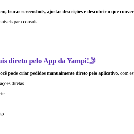
, trocar screenshots, ajustar descrições e descobrir o que conver
poníveis para consulta.
ais direto pelo App da Yampi!🤳
ocê pode criar pedidos manualmente direto pelo aplicativo
, com es
ações diretas
ete
to