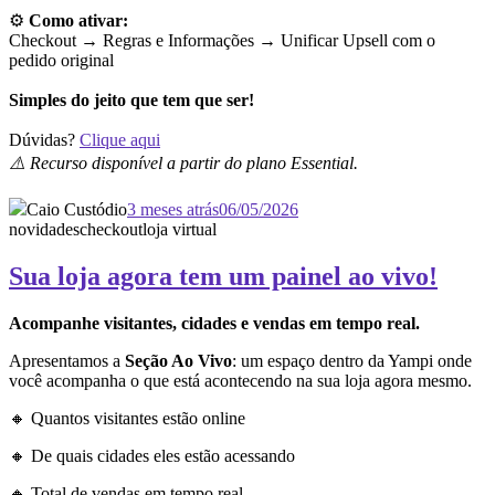
⚙️
Como ativar:
Checkout → Regras e Informações →
Unificar Upsell com o
pedido original
Simples do jeito que tem que ser!
Dúvidas?
Clique aqui
⚠️ Recurso disponível a partir do plano Essential.
Caio Custódio
3 meses atrás
06/05/2026
novidades
checkout
loja virtual
Sua loja agora tem um painel ao vivo!
Acompanhe visitantes, cidades e vendas em tempo real.
Apresentamos a
Seção Ao Vivo
: um espaço dentro da Yampi onde
você acompanha o que está acontecendo na sua loja agora mesmo.
🔸 Quantos visitantes estão online
🔸 De quais cidades eles estão acessando
🔸 Total de vendas em tempo real