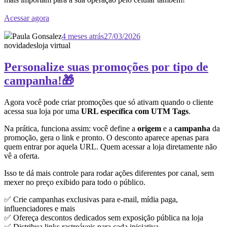
Acessar agora
Paula Gonsalez
4 meses atrás
27/03/2026
novidades
loja virtual
Personalize suas promoções por tipo de
campanha!🎁
Agora você pode criar promoções que só ativam quando o cliente
acessa sua loja por uma
URL específica com UTM Tags
.
Na prática, funciona assim: você define a
origem
e a
campanha
da
promoção, gera o link e pronto. O desconto aparece apenas para
quem entrar por aquela URL. Quem acessar a loja diretamente não
vê a oferta.
Isso te dá mais controle para rodar ações diferentes por canal, sem
mexer no preço exibido para todo o público.
✅ Crie campanhas exclusivas para e-mail, mídia paga,
influenciadores e mais
✅ Ofereça descontos dedicados sem exposição pública na loja
✅ Distribua links rastreáveis para cada iniciativa