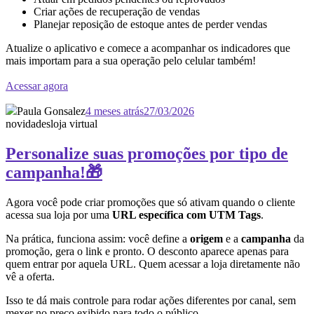
Criar ações de recuperação de vendas
Planejar reposição de estoque antes de perder vendas
Atualize o aplicativo e comece a acompanhar os indicadores que
mais importam para a sua operação pelo celular também!
Acessar agora
Paula Gonsalez
4 meses atrás
27/03/2026
novidades
loja virtual
Personalize suas promoções por tipo de
campanha!🎁
Agora você pode criar promoções que só ativam quando o cliente
acessa sua loja por uma
URL específica com UTM Tags
.
Na prática, funciona assim: você define a
origem
e a
campanha
da
promoção, gera o link e pronto. O desconto aparece apenas para
quem entrar por aquela URL. Quem acessar a loja diretamente não
vê a oferta.
Isso te dá mais controle para rodar ações diferentes por canal, sem
mexer no preço exibido para todo o público.