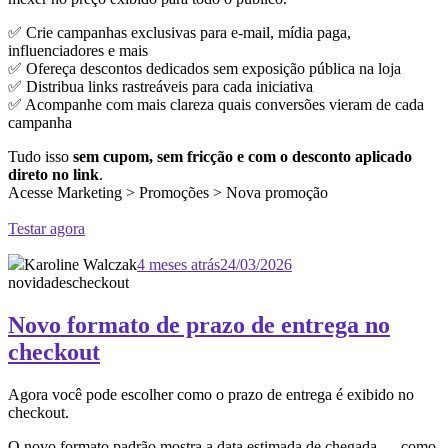
✅ Crie campanhas exclusivas para e-mail, mídia paga,
influenciadores e mais
✅ Ofereça descontos dedicados sem exposição pública na loja
✅ Distribua links rastreáveis para cada iniciativa
✅ Acompanhe com mais clareza quais conversões vieram de cada
campanha
Tudo isso
sem cupom, sem fricção e com o desconto aplicado
direto no link
.
Acesse Marketing > Promoções > Nova promoção
Testar agora
Karoline Walczak
4 meses atrás
24/03/2026
novidades
checkout
Novo formato de prazo de entrega no
checkout
Agora você pode escolher como o prazo de entrega é exibido no
checkout.
O novo formato padrão mostra a data estimada de chegada — como