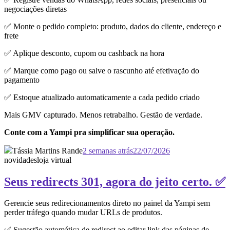
negociações diretas
✅ Monte o pedido completo: produto, dados do cliente, endereço e
frete
✅ Aplique desconto, cupom ou cashback na hora
✅ Marque como pago ou salve o rascunho até efetivação do
pagamento
✅ Estoque atualizado automaticamente a cada pedido criado
Mais GMV capturado. Menos retrabalho. Gestão de verdade.
Conte com a Yampi pra simplificar sua operação.
Tássia Martins Rande
2 semanas atrás
22/07/2026
novidades
loja virtual
Seus redirects 301, agora do jeito certo. ✅
Gerencie seus redirecionamentos direto no painel da Yampi sem
perder tráfego quando mudar URLs de produtos.
✅ Sugestão automática de redirect ao editar link das páginas de