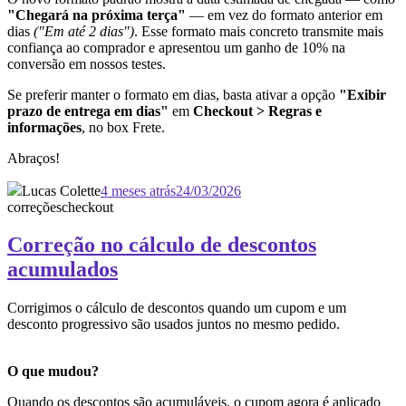
"Chegará na próxima terça"
— em vez do formato anterior em
dias
("Em até 2 dias")
. Esse formato mais concreto transmite mais
confiança ao comprador e apresentou um ganho de 10% na
conversão em nossos testes.
Se preferir manter o formato em dias, basta ativar a opção
"Exibir
prazo de entrega em dias"
em
Checkout > Regras e
informações
, no box Frete.
Abraços!
Lucas Colette
4 meses atrás
24/03/2026
correções
checkout
Correção no cálculo de descontos
acumulados
Corrigimos o cálculo de descontos quando um cupom e um
desconto progressivo são usados juntos no mesmo pedido.
O que mudou?
Quando os descontos são acumuláveis, o cupom agora é aplicado