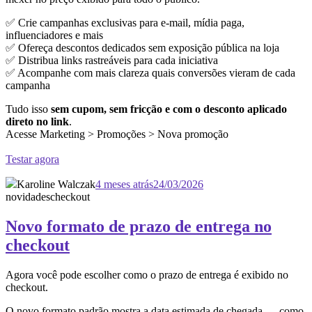
✅ Crie campanhas exclusivas para e-mail, mídia paga,
influenciadores e mais
✅ Ofereça descontos dedicados sem exposição pública na loja
✅ Distribua links rastreáveis para cada iniciativa
✅ Acompanhe com mais clareza quais conversões vieram de cada
campanha
Tudo isso
sem cupom, sem fricção e com o desconto aplicado
direto no link
.
Acesse Marketing > Promoções > Nova promoção
Testar agora
Karoline Walczak
4 meses atrás
24/03/2026
novidades
checkout
Novo formato de prazo de entrega no
checkout
Agora você pode escolher como o prazo de entrega é exibido no
checkout.
O novo formato padrão mostra a data estimada de chegada — como