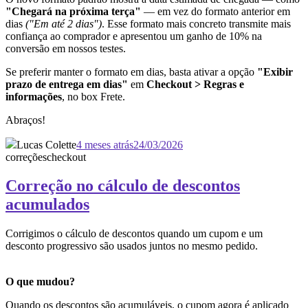
"Chegará na próxima terça"
— em vez do formato anterior em
dias
("Em até 2 dias")
. Esse formato mais concreto transmite mais
confiança ao comprador e apresentou um ganho de 10% na
conversão em nossos testes.
Se preferir manter o formato em dias, basta ativar a opção
"Exibir
prazo de entrega em dias"
em
Checkout > Regras e
informações
, no box Frete.
Abraços!
Lucas Colette
4 meses atrás
24/03/2026
correções
checkout
Correção no cálculo de descontos
acumulados
Corrigimos o cálculo de descontos quando um cupom e um
desconto progressivo são usados juntos no mesmo pedido.
O que mudou?
Quando os descontos são acumuláveis, o cupom agora é aplicado