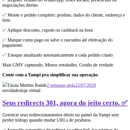
negociações diretas
✅ Monte o pedido completo: produto, dados do cliente, endereço e
frete
✅ Aplique desconto, cupom ou cashback na hora
✅ Marque como pago ou salve o rascunho até efetivação do
pagamento
✅ Estoque atualizado automaticamente a cada pedido criado
Mais GMV capturado. Menos retrabalho. Gestão de verdade.
Conte com a Yampi pra simplificar sua operação.
Tássia Martins Rande
2 semanas atrás
22/07/2026
novidades
loja virtual
Seus redirects 301, agora do jeito certo. ✅
Gerencie seus redirecionamentos direto no painel da Yampi sem
perder tráfego quando mudar URLs de produtos.
✅ Sugestão automática de redirect ao editar link das páginas de