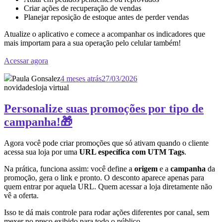
Criar ações de recuperação de vendas
Planejar reposição de estoque antes de perder vendas
Atualize o aplicativo e comece a acompanhar os indicadores que
mais importam para a sua operação pelo celular também!
Acessar agora
Paula Gonsalez
4 meses atrás
27/03/2026
novidades
loja virtual
Personalize suas promoções por tipo de
campanha!🎁
Agora você pode criar promoções que só ativam quando o cliente
acessa sua loja por uma
URL específica com UTM Tags
.
Na prática, funciona assim: você define a
origem
e a
campanha
da
promoção, gera o link e pronto. O desconto aparece apenas para
quem entrar por aquela URL. Quem acessar a loja diretamente não
vê a oferta.
Isso te dá mais controle para rodar ações diferentes por canal, sem
mexer no preço exibido para todo o público.