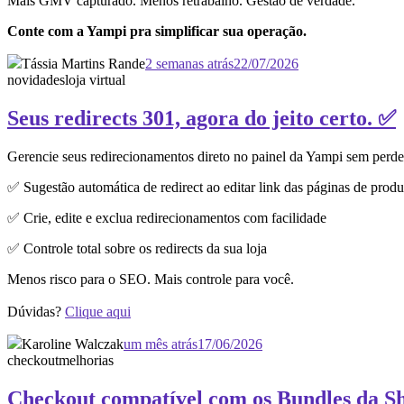
Mais GMV capturado. Menos retrabalho. Gestão de verdade.
Conte com a Yampi pra simplificar sua operação.
Tássia Martins Rande
2 semanas atrás
22/07/2026
novidades
loja virtual
Seus redirects 301, agora do jeito certo. ✅
Gerencie seus redirecionamentos direto no painel da Yampi sem perd
✅ Sugestão automática de redirect ao editar link das páginas de produ
✅ Crie, edite e exclua redirecionamentos com facilidade
✅ Controle total sobre os redirects da sua loja
Menos risco para o SEO. Mais controle para você.
Dúvidas?
Clique aqui
Karoline Walczak
um mês atrás
17/06/2026
checkout
melhorias
Checkout compatível com os Bundles da S