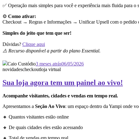
✅ Operação mais simples para você e experiência mais fluida para o s
⚙️
Como ativar:
Checkout → Regras e Informações →
Unificar Upsell com o pedido o
Simples do jeito que tem que ser!
Dúvidas?
Clique aqui
⚠️ Recurso disponível a partir do plano Essential.
Caio Custódio
3 meses atrás
06/05/2026
novidades
checkout
loja virtual
Sua loja agora tem um painel ao vivo!
Acompanhe visitantes, cidades e vendas em tempo real.
Apresentamos a
Seção Ao Vivo
: um espaço dentro da Yampi onde vo
🔸 Quantos visitantes estão online
🔸 De quais cidades eles estão acessando
🔸 Total de vendas em tempo real