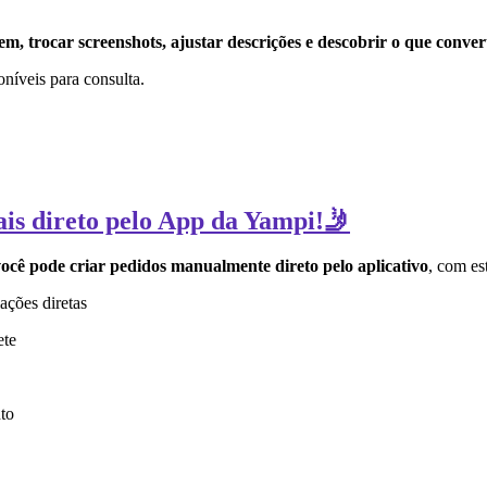
, trocar screenshots, ajustar descrições e descobrir o que conver
poníveis para consulta.
ais direto pelo App da Yampi!🤳
ocê pode criar pedidos manualmente direto pelo aplicativo
, com es
ações diretas
ete
to