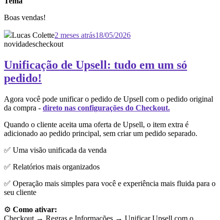
Tema
Boas vendas!
Lucas Colette
2 meses atrás
18/05/2026
novidades
checkout
Unificação de Upsell: tudo em um só
pedido!
Agora você pode unificar o pedido de Upsell com o pedido original
da compra -
direto nas configurações do Checkout.
Quando o cliente aceita uma oferta de Upsell, o item extra é
adicionado ao pedido principal, sem criar um pedido separado.
✅ Uma visão unificada da venda
✅ Relatórios mais organizados
✅ Operação mais simples para você e experiência mais fluida para o
seu cliente
⚙️
Como ativar:
Checkout → Regras e Informações →
Unificar Upsell com o