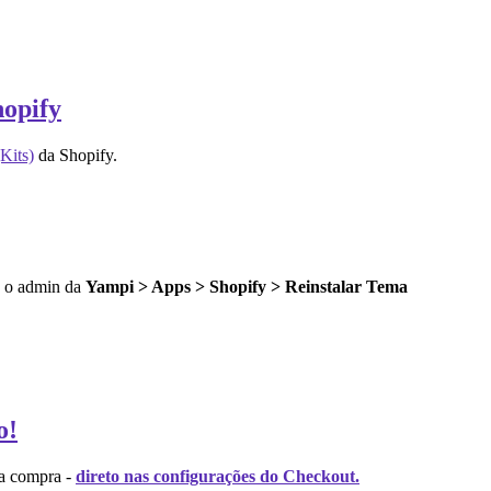
hopify
Kits)
da Shopify.
do o admin da
Yampi > Apps > Shopify > Reinstalar Tema
o!
da compra -
direto nas configurações do Checkout.