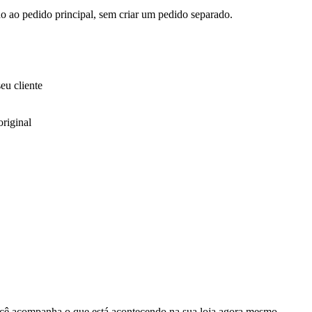
do ao pedido principal, sem criar um pedido separado.
eu cliente
riginal
cê acompanha o que está acontecendo na sua loja agora mesmo.