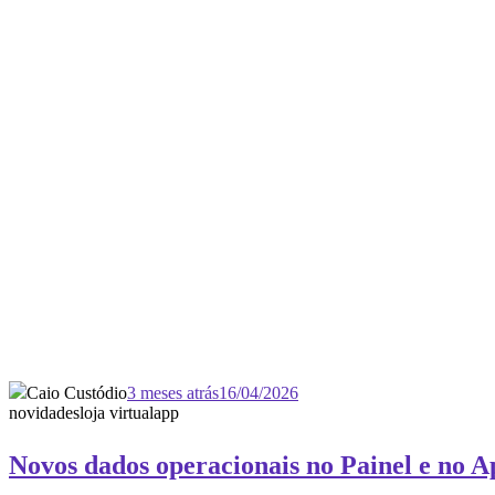
Caio Custódio
3 meses atrás
16/04/2026
novidades
loja virtual
app
Novos dados operacionais no Painel e no 