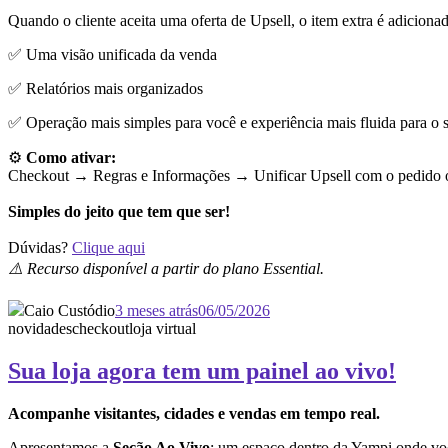
Quando o cliente aceita uma oferta de Upsell, o item extra é adiciona
✅ Uma visão unificada da venda
✅ Relatórios mais organizados
✅ Operação mais simples para você e experiência mais fluida para o s
⚙️
Como ativar:
Checkout → Regras e Informações →
Unificar Upsell com o pedido o
Simples do jeito que tem que ser!
Dúvidas?
Clique aqui
⚠️ Recurso disponível a partir do plano Essential.
Caio Custódio
3 meses atrás
06/05/2026
novidades
checkout
loja virtual
Sua loja agora tem um painel ao vivo!
Acompanhe visitantes, cidades e vendas em tempo real.
Apresentamos a
Seção Ao Vivo
: um espaço dentro da Yampi onde vo