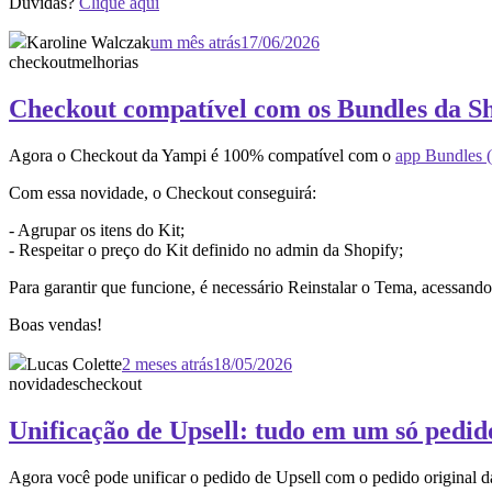
Dúvidas?
Clique aqui
Karoline Walczak
um mês atrás
17/06/2026
checkout
melhorias
Checkout compatível com os Bundles da S
Agora o Checkout da Yampi é 100% compatível com o
app Bundles (
Com essa novidade, o Checkout conseguirá:
- Agrupar os itens do Kit;
- Respeitar o preço do Kit definido no admin da Shopify;
Para garantir que funcione, é necessário Reinstalar o Tema, acessan
Boas vendas!
Lucas Colette
2 meses atrás
18/05/2026
novidades
checkout
Unificação de Upsell: tudo em um só pedid
Agora você pode unificar o pedido de Upsell com o pedido original 