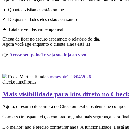
🔸 Quantos visitantes estão online
🔸 De quais cidades eles estão acessando
🔸 Total de vendas em tempo real
Chega de ficar no escuro esperando o relatório do dia.
Agora você age enquanto o cliente ainda está lá!
👉
Acesse seu painel e veja sua loja ao vivo.
Tássia Martins Rande
3 meses atrás
23/04/2026
checkout
melhorias
Mais visibilidade para kits direto no Chec
Agora, o resumo de compra do Checkout exibe os itens que compõem ca
Com essa transparência, o comprador ganha mais segurança para finali
E o melhor: não é preciso configurar nada. A funcionalidade já está a