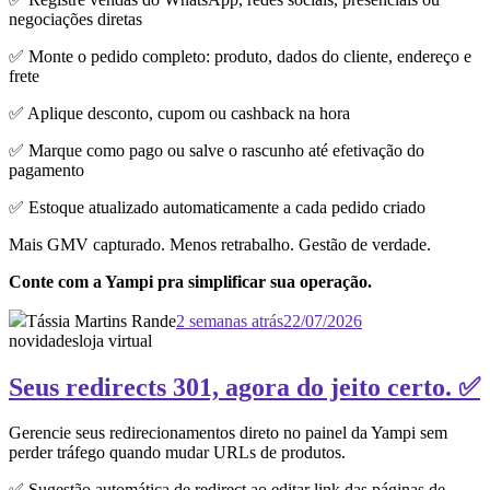
negociações diretas
✅ Monte o pedido completo: produto, dados do cliente, endereço e
frete
✅ Aplique desconto, cupom ou cashback na hora
✅ Marque como pago ou salve o rascunho até efetivação do
pagamento
✅ Estoque atualizado automaticamente a cada pedido criado
Mais GMV capturado. Menos retrabalho. Gestão de verdade.
Conte com a Yampi pra simplificar sua operação.
Tássia Martins Rande
2 semanas atrás
22/07/2026
novidades
loja virtual
Seus redirects 301, agora do jeito certo. ✅
Gerencie seus redirecionamentos direto no painel da Yampi sem
perder tráfego quando mudar URLs de produtos.
✅ Sugestão automática de redirect ao editar link das páginas de