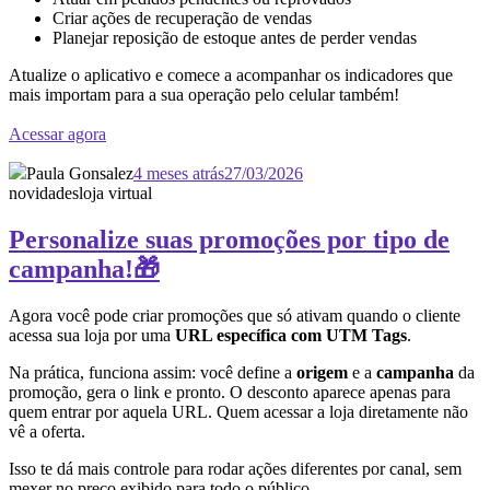
Criar ações de recuperação de vendas
Planejar reposição de estoque antes de perder vendas
Atualize o aplicativo e comece a acompanhar os indicadores que
mais importam para a sua operação pelo celular também!
Acessar agora
Paula Gonsalez
4 meses atrás
27/03/2026
novidades
loja virtual
Personalize suas promoções por tipo de
campanha!🎁
Agora você pode criar promoções que só ativam quando o cliente
acessa sua loja por uma
URL específica com UTM Tags
.
Na prática, funciona assim: você define a
origem
e a
campanha
da
promoção, gera o link e pronto. O desconto aparece apenas para
quem entrar por aquela URL. Quem acessar a loja diretamente não
vê a oferta.
Isso te dá mais controle para rodar ações diferentes por canal, sem
mexer no preço exibido para todo o público.