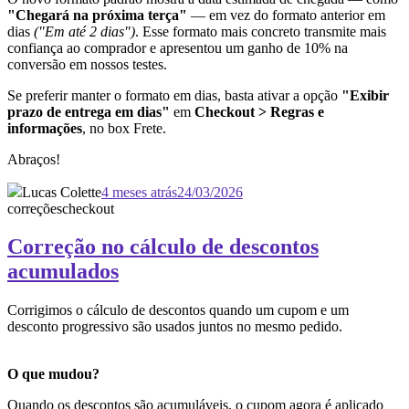
"Chegará na próxima terça"
— em vez do formato anterior em
dias
("Em até 2 dias")
. Esse formato mais concreto transmite mais
confiança ao comprador e apresentou um ganho de 10% na
conversão em nossos testes.
Se preferir manter o formato em dias, basta ativar a opção
"Exibir
prazo de entrega em dias"
em
Checkout > Regras e
informações
, no box Frete.
Abraços!
Lucas Colette
4 meses atrás
24/03/2026
correções
checkout
Correção no cálculo de descontos
acumulados
Corrigimos o cálculo de descontos quando um cupom e um
desconto progressivo são usados juntos no mesmo pedido.
O que mudou?
Quando os descontos são acumuláveis, o cupom agora é aplicado