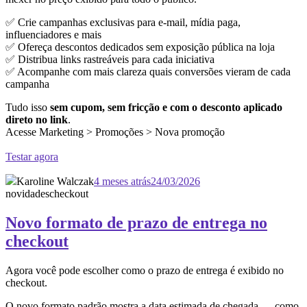
✅ Crie campanhas exclusivas para e-mail, mídia paga,
influenciadores e mais
✅ Ofereça descontos dedicados sem exposição pública na loja
✅ Distribua links rastreáveis para cada iniciativa
✅ Acompanhe com mais clareza quais conversões vieram de cada
campanha
Tudo isso
sem cupom, sem fricção e com o desconto aplicado
direto no link
.
Acesse Marketing > Promoções > Nova promoção
Testar agora
Karoline Walczak
4 meses atrás
24/03/2026
novidades
checkout
Novo formato de prazo de entrega no
checkout
Agora você pode escolher como o prazo de entrega é exibido no
checkout.
O novo formato padrão mostra a data estimada de chegada — como