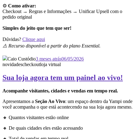
⚙️
Como ativar:
Checkout → Regras e Informações →
Unificar Upsell com o
pedido original
Simples do jeito que tem que ser!
Dúvidas?
Clique aqui
⚠️ Recurso disponível a partir do plano Essential.
Caio Custódio
3 meses atrás
06/05/2026
novidades
checkout
loja virtual
Sua loja agora tem um painel ao vivo!
Acompanhe visitantes, cidades e vendas em tempo real.
Apresentamos a
Seção Ao Vivo
: um espaço dentro da Yampi onde
você acompanha o que está acontecendo na sua loja agora mesmo.
🔸 Quantos visitantes estão online
🔸 De quais cidades eles estão acessando
🔸 Total de vendas em tempo real