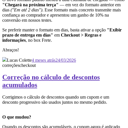
"Chegará na próxima terça"
— em vez do formato anterior em
dias
("Em até 2 dias")
. Esse formato mais concreto transmite mais
confiança ao comprador e apresentou um ganho de 10% na
conversão em nossos testes.
Se preferir manter o formato em dias, basta ativar a opção
"Exibir
prazo de entrega em dias"
em
Checkout > Regras e
informações
, no box Frete.
Abraços!
Lucas Colette
4 meses atrás
24/03/2026
correções
checkout
Correção no cálculo de descontos
acumulados
Corrigimos o cálculo de descontos quando um cupom e um
desconto progressivo são usados juntos no mesmo pedido.
O que mudou?
Quando os descontos são acumuláveis, o cupom agora é aplicado