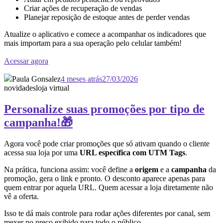
Criar ações de recuperação de vendas
Planejar reposição de estoque antes de perder vendas
Atualize o aplicativo e comece a acompanhar os indicadores que
mais importam para a sua operação pelo celular também!
Acessar agora
Paula Gonsalez
4 meses atrás
27/03/2026
novidades
loja virtual
Personalize suas promoções por tipo de
campanha!🎁
Agora você pode criar promoções que só ativam quando o cliente
acessa sua loja por uma
URL específica com UTM Tags
.
Na prática, funciona assim: você define a
origem
e a
campanha
da
promoção, gera o link e pronto. O desconto aparece apenas para
quem entrar por aquela URL. Quem acessar a loja diretamente não
vê a oferta.
Isso te dá mais controle para rodar ações diferentes por canal, sem
mexer no preço exibido para todo o público.