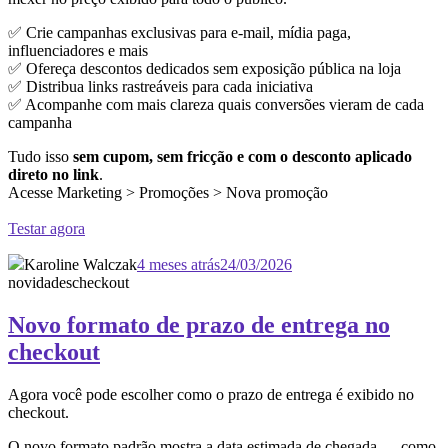
✅ Crie campanhas exclusivas para e-mail, mídia paga,
influenciadores e mais
✅ Ofereça descontos dedicados sem exposição pública na loja
✅ Distribua links rastreáveis para cada iniciativa
✅ Acompanhe com mais clareza quais conversões vieram de cada
campanha
Tudo isso
sem cupom, sem fricção e com o desconto aplicado
direto no link
.
Acesse Marketing > Promoções > Nova promoção
Testar agora
Karoline Walczak
4 meses atrás
24/03/2026
novidades
checkout
Novo formato de prazo de entrega no
checkout
Agora você pode escolher como o prazo de entrega é exibido no
checkout.
O novo formato padrão mostra a data estimada de chegada — como