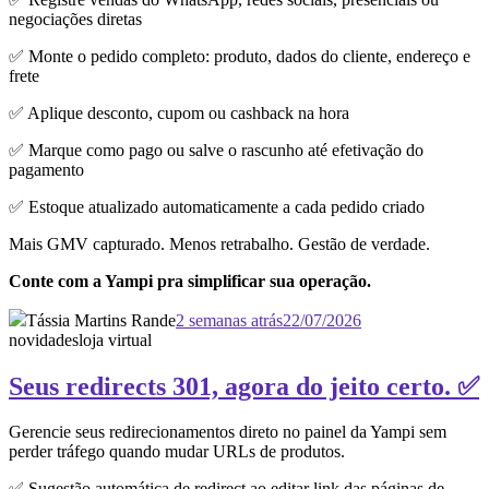
negociações diretas
✅ Monte o pedido completo: produto, dados do cliente, endereço e
frete
✅ Aplique desconto, cupom ou cashback na hora
✅ Marque como pago ou salve o rascunho até efetivação do
pagamento
✅ Estoque atualizado automaticamente a cada pedido criado
Mais GMV capturado. Menos retrabalho. Gestão de verdade.
Conte com a Yampi pra simplificar sua operação.
Tássia Martins Rande
2 semanas atrás
22/07/2026
novidades
loja virtual
Seus redirects 301, agora do jeito certo. ✅
Gerencie seus redirecionamentos direto no painel da Yampi sem
perder tráfego quando mudar URLs de produtos.
✅ Sugestão automática de redirect ao editar link das páginas de