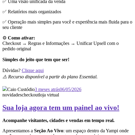
✅ Uma visão unificada da venda
✅ Relatórios mais organizados
✅ Operação mais simples para você e experiência mais fluida para o
seu cliente
⚙️
Como ativar:
Checkout → Regras e Informações →
Unificar Upsell com o
pedido original
Simples do jeito que tem que ser!
Dúvidas?
Clique aqui
⚠️ Recurso disponível a partir do plano Essential.
Caio Custódio
3 meses atrás
06/05/2026
novidades
checkout
loja virtual
Sua loja agora tem um painel ao vivo!
Acompanhe visitantes, cidades e vendas em tempo real.
Apresentamos a
Seção Ao Vivo
: um espaço dentro da Yampi onde