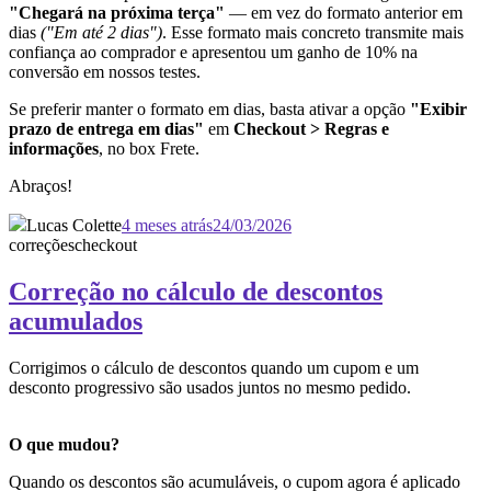
"Chegará na próxima terça"
— em vez do formato anterior em
dias
("Em até 2 dias")
. Esse formato mais concreto transmite mais
confiança ao comprador e apresentou um ganho de 10% na
conversão em nossos testes.
Se preferir manter o formato em dias, basta ativar a opção
"Exibir
prazo de entrega em dias"
em
Checkout > Regras e
informações
, no box Frete.
Abraços!
Lucas Colette
4 meses atrás
24/03/2026
correções
checkout
Correção no cálculo de descontos
acumulados
Corrigimos o cálculo de descontos quando um cupom e um
desconto progressivo são usados juntos no mesmo pedido.
O que mudou?
Quando os descontos são acumuláveis, o cupom agora é aplicado