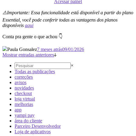
Acessar painel
⚠️Importante: Essa funcionalidade está disponível a partir do plano
Essential, você pode conferir todas as vantagens dos planos
disponíveis
aqui
Conta pra gente o que achou 👇
Paula Gonsalez
7 meses atrás
09/01/2026
Mostrar entradas anteriores
×
Todas as publicações
correções
avisos
novidades
checkout
loja virtual
melhorias
app
yampi pay
área do cliente
Parceiro Desenvolvedor
Loja de aplicativos