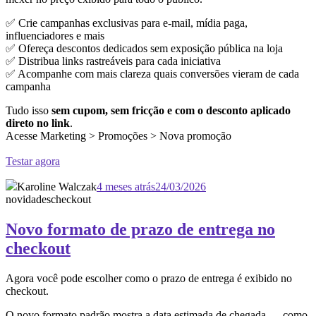
✅ Crie campanhas exclusivas para e-mail, mídia paga,
influenciadores e mais
✅ Ofereça descontos dedicados sem exposição pública na loja
✅ Distribua links rastreáveis para cada iniciativa
✅ Acompanhe com mais clareza quais conversões vieram de cada
campanha
Tudo isso
sem cupom, sem fricção e com o desconto aplicado
direto no link
.
Acesse Marketing > Promoções > Nova promoção
Testar agora
Karoline Walczak
4 meses atrás
24/03/2026
novidades
checkout
Novo formato de prazo de entrega no
checkout
Agora você pode escolher como o prazo de entrega é exibido no
checkout.
O novo formato padrão mostra a data estimada de chegada — como