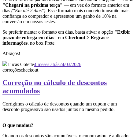
"Chegará na próxima terça"
— em vez do formato anterior em
dias
("Em até 2 dias")
. Esse formato mais concreto transmite mais
confiança ao comprador e apresentou um ganho de 10% na
conversão em nossos testes.
Se preferir manter o formato em dias, basta ativar a opção
"Exibir
prazo de entrega em dias"
em
Checkout > Regras e
informações
, no box Frete.
Abraços!
Lucas Colette
4 meses atrás
24/03/2026
correções
checkout
Correção no cálculo de descontos
acumulados
Corrigimos o cálculo de descontos quando um cupom e um
desconto progressivo são usados juntos no mesmo pedido.
O que mudou?
Quando os descontos são acumuláveis, o cupom agora é aplicado