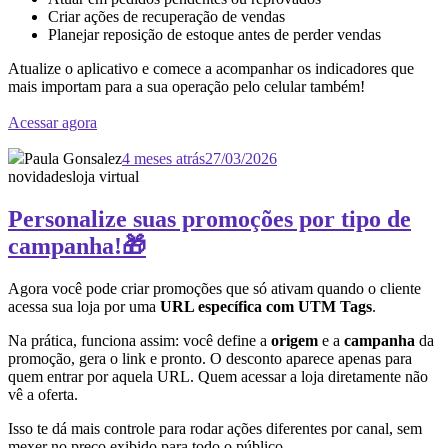
Criar ações de recuperação de vendas
Planejar reposição de estoque antes de perder vendas
Atualize o aplicativo e comece a acompanhar os indicadores que
mais importam para a sua operação pelo celular também!
Acessar agora
Paula Gonsalez
4 meses atrás
27/03/2026
novidades
loja virtual
Personalize suas promoções por tipo de
campanha!🎁
Agora você pode criar promoções que só ativam quando o cliente
acessa sua loja por uma
URL específica com UTM Tags
.
Na prática, funciona assim: você define a
origem
e a
campanha
da
promoção, gera o link e pronto. O desconto aparece apenas para
quem entrar por aquela URL. Quem acessar a loja diretamente não
vê a oferta.
Isso te dá mais controle para rodar ações diferentes por canal, sem
mexer no preço exibido para todo o público.