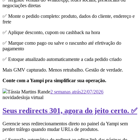
negociações diretas
✅ Monte o pedido completo: produto, dados do cliente, endereço e
frete
✅ Aplique desconto, cupom ou cashback na hora
✅ Marque como pago ou salve o rascunho até efetivação do
pagamento
✅ Estoque atualizado automaticamente a cada pedido criado
Mais GMV capturado. Menos retrabalho. Gestão de verdade.
Conte com a Yampi pra simplificar sua operação.
Tássia Martins Rande
2 semanas atrás
22/07/2026
novidades
loja virtual
Seus redirects 301, agora do jeito certo. ✅
Gerencie seus redirecionamentos direto no painel da Yampi sem
perder tráfego quando mudar URLs de produtos.
✅ Sugestão automática de redirect ao editar link das páginas de