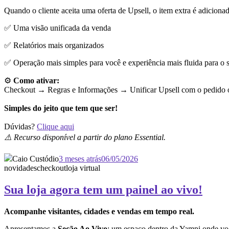
Quando o cliente aceita uma oferta de Upsell, o item extra é adiciona
✅ Uma visão unificada da venda
✅ Relatórios mais organizados
✅ Operação mais simples para você e experiência mais fluida para o s
⚙️
Como ativar:
Checkout → Regras e Informações →
Unificar Upsell com o pedido o
Simples do jeito que tem que ser!
Dúvidas?
Clique aqui
⚠️ Recurso disponível a partir do plano Essential.
Caio Custódio
3 meses atrás
06/05/2026
novidades
checkout
loja virtual
Sua loja agora tem um painel ao vivo!
Acompanhe visitantes, cidades e vendas em tempo real.
Apresentamos a
Seção Ao Vivo
: um espaço dentro da Yampi onde vo