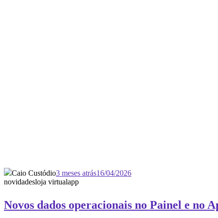
Caio Custódio
3 meses atrás
16/04/2026
novidades
loja virtual
app
Novos dados operacionais no Painel e no 