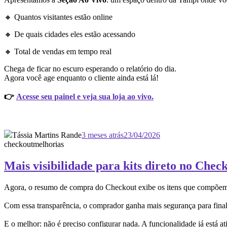
🔸 Quantos visitantes estão online
🔸 De quais cidades eles estão acessando
🔸 Total de vendas em tempo real
Chega de ficar no escuro esperando o relatório do dia.
Agora você age enquanto o cliente ainda está lá!
👉
Acesse seu painel e veja sua loja ao vivo.
Tássia Martins Rande
3 meses atrás
23/04/2026
checkout
melhorias
Mais visibilidade para kits direto no Chec
Agora, o resumo de compra do Checkout exibe os itens que compõem ca
Com essa transparência, o comprador ganha mais segurança para finali
E o melhor: não é preciso configurar nada. A funcionalidade já está a