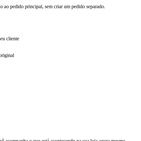
do ao pedido principal, sem criar um pedido separado.
eu cliente
riginal
cê acompanha o que está acontecendo na sua loja agora mesmo.