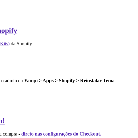
hopify
Kits)
da Shopify.
do o admin da
Yampi > Apps > Shopify > Reinstalar Tema
o!
da compra -
direto nas configurações do Checkout.