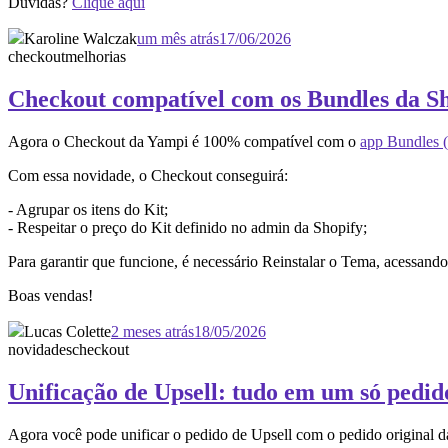
Dúvidas?
Clique aqui
Karoline Walczak
um mês atrás
17/06/2026
checkout
melhorias
Checkout compatível com os Bundles da S
Agora o Checkout da Yampi é 100% compatível com o
app Bundles (
Com essa novidade, o Checkout conseguirá:
- Agrupar os itens do Kit;
- Respeitar o preço do Kit definido no admin da Shopify;
Para garantir que funcione, é necessário Reinstalar o Tema, acessan
Boas vendas!
Lucas Colette
2 meses atrás
18/05/2026
novidades
checkout
Unificação de Upsell: tudo em um só pedid
Agora você pode unificar o pedido de Upsell com o pedido original 