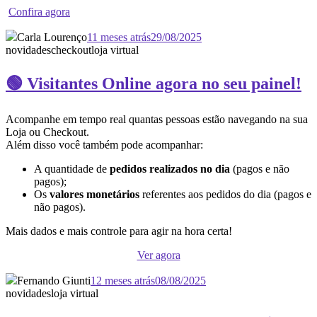
Confira agora
Carla Lourenço
11 meses atrás
29/08/2025
novidades
checkout
loja virtual
🟢 Visitantes Online agora no seu painel!
Acompanhe em tempo real quantas pessoas estão navegando na sua
Loja ou Checkout.
Além disso você também pode acompanhar:
A quantidade de
pedidos realizados no dia
(pagos e não
pagos);
Os
valores monetários
referentes aos pedidos do dia (pagos e
não pagos).
Mais dados e mais controle para agir na hora certa!
Ver agora
Fernando Giunti
12 meses atrás
08/08/2025
novidades
loja virtual