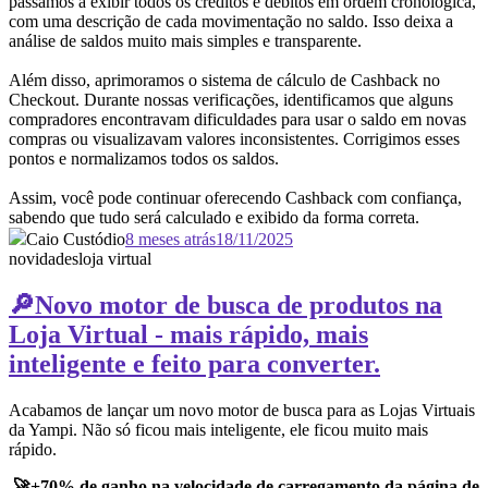
passamos a exibir todos os créditos e débitos em ordem cronológica,
com uma descrição de cada movimentação no saldo. Isso deixa a
análise de saldos muito mais simples e transparente.
Além disso, aprimoramos o sistema de cálculo de Cashback no
Checkout. Durante nossas verificações, identificamos que alguns
compradores encontravam dificuldades para usar o saldo em novas
compras ou visualizavam valores inconsistentes. Corrigimos esses
pontos e normalizamos todos os saldos.
Assim, você pode continuar oferecendo Cashback com confiança,
sabendo que tudo será calculado e exibido da forma correta.
Caio Custódio
8 meses atrás
18/11/2025
novidades
loja virtual
🔎Novo motor de busca de produtos na
Loja Virtual - mais rápido, mais
inteligente e feito para converter.
Acabamos de lançar um novo motor de busca para as Lojas Virtuais
da Yampi. Não só ficou mais inteligente, ele ficou muito mais
rápido.
🚀+70% de ganho na velocidade de carregamento da página de